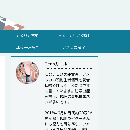
アメリカ育児
アメリカ生活/移住
日米 一時帰国
アメリカ留学
Techガール
このブログの運営者。アメ
リカの現地生活情報を読者
目線で詳しく、分かりやす
く書いています。妊娠出産
を機に、現在は育児情報ネ
タが多いです。
2018年9月に月間約30万PV
を記録！現地ライターさん
にも協力を得ながら、アメ
リカ生活情報を提供し続け