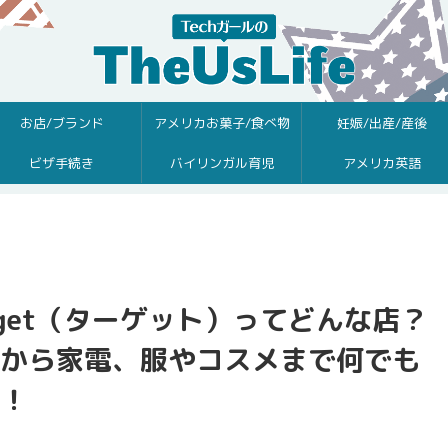
お店/ブランド
アメリカお菓子/食べ物
妊娠/出産/産後
ビザ手続き
バイリンガル育児
アメリカ英語
get（ターゲット）ってどんな店？
から家電、服やコスメまで何でも
！