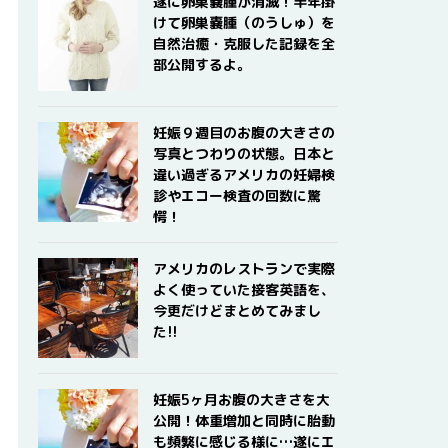
遂に卵巣嚢腫が消滅！半年掛
けて卵巣嚢腫（のうしゅ）を
自然治癒・克服した記録を全
部公開するよ。
妊娠９週目のお腹の大きさの
写真とつわりの状態。日本と
違い過ぎるアメリカの妊婦検
診やエコー検査の回数に驚
愕！
アメリカのレストランで実際
よく使っていた接客英語を、
今更だけどまとめてみまし
た!!
妊娠5ヶ月お腹の大きさを大
公開！体重増加と同時に胎動
も頻繁に感じる様に…遂にエ