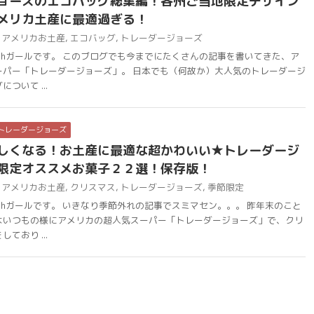
ョーズのエコバッグ総集編！各州ご当地限定デザイン
メリカ土産に最適過ぎる！
アメリカお土産
,
エコバッグ
,
トレーダージョーズ
chガールです。 このブログでも今までにたくさんの記事を書いてきた、ア
ーパー「トレーダージョーズ」。 日本でも（何故か）大人気のトレーダージ
ついて ...
トレーダージョーズ
しくなる！お土産に最適な超かわいい★トレーダージ
限定オススメお菓子２２選！保存版！
アメリカお土産
,
クリスマス
,
トレーダージョーズ
,
季節限定
chガールです。 いきなり季節外れの記事でスミマセン。。。 昨年末のこと
はいつもの様にアメリカの超人気スーパー「トレーダージョーズ」で、クリ
ており ...