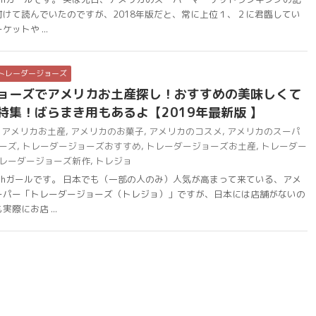
けて読んでいたのですが、2018年版だと、常に上位１、２に君臨してい
ットや ...
トレーダージョーズ
ョーズでアメリカお土産探し！おすすめの美味しくて
特集！ばらまき用もあるよ【2019年最新版 】
アメリカお土産
,
アメリカのお菓子
,
アメリカのコスメ
,
アメリカのスーパ
ーズ
,
トレーダージョーズおすすめ
,
トレーダージョーズお土産
,
トレーダー
レーダージョーズ新作
,
トレジョ
chガールです。 日本でも（一部の人のみ）人気が高まって来ている、アメ
ーパー「トレーダージョーズ（トレジョ）」ですが、日本には店舗がないの
際にお店 ...