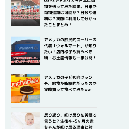
USPSでアメリカ→日本に荷
物を送ってみた結果。日米で
荷物追跡は可能か？日数や送
料は？実際に利用して分かっ
たことまとめ！
アメリカの庶民的スーパーの
代表「ウォルマート」が知り
たい！店内様子や買うべき
物・お土産情報も一挙公開！
アメリカの子ども向けラン
チ、給食が衝撃的だったので
実際買って食べてみたww
反り返り、仰け反りを英語で
言うと？生後4〜5ヶ月の赤
ちゃんが仰け反る理由と対