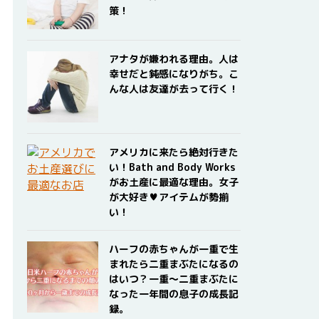
策！
アナタが嫌われる理由。人は
幸せだと鈍感になりがち。こ
んな人は友達が去って行く！
アメリカに来たら絶対行きた
い！Bath and Body Works
がお土産に最適な理由。女子
が大好き♥アイテムが勢揃
い！
ハーフの赤ちゃんが一重で生
まれたら二重まぶたになるの
はいつ？一重〜二重まぶたに
なった一年間の息子の成長記
録。