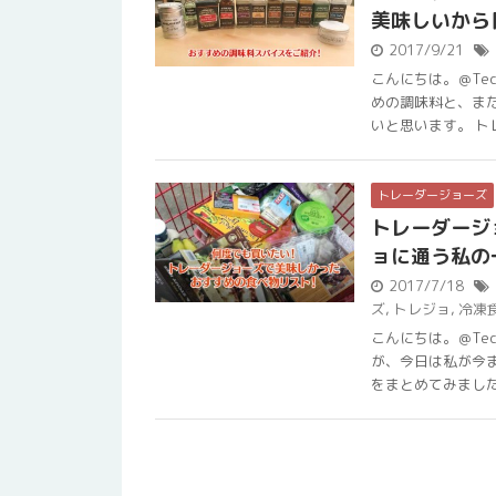
美味しいから
2017/9/21
こんにちは。＠Te
めの調味料と、ま
いと思います。 トレー
トレーダージョーズ
トレーダージ
ョに通う私の
2017/7/18
ズ
,
トレジョ
,
冷凍
こんにちは。＠Te
が、今日は私が今
をまとめてみました。