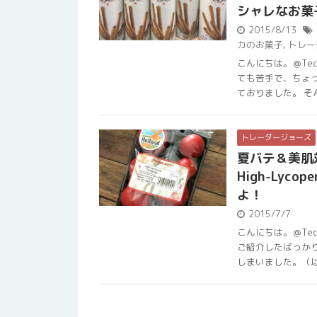
シャレなお菓
2015/8/13
カのお菓子
,
トレー
こんにちは。＠Te
ても苦手で、ちょ
ておりました。 そんな
トレーダージョーズ
夏バテ＆美肌
High-Lyc
よ！
2015/7/7
こんにちは。＠Te
ご紹介したばっか
しまいました。（以前