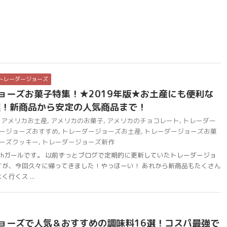
トレーダージョーズ
ョーズお菓子特集！★2019年版★お土産にも便利な
選！新商品から安定の人気商品まで！
アメリカお土産
,
アメリカのお菓子
,
アメリカのチョコレート
,
トレーダー
ージョーズおすすめ
,
トレーダージョーズお土産
,
トレーダージョーズお菓
ーズクッキー
,
トレーダージョーズ新作
chガールです。 以前ずっとブログで定期的に更新していたトレーダージョ
すが、今回久々に帰ってきました！やっほーい！ あれから新商品もたくさん
行くス ...
ョーズで人気＆おすすめの調味料16選！コスパ最強で