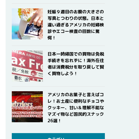
妊娠９週目のお腹の大きさの
写真とつわりの状態。日本と
違い過ぎるアメリカの妊婦検
診やエコー検査の回数に驚
愕！
日本一時帰国での買物は免税
手続きを忘れずに！海外在住
者は消費税分を取り戻して賢
く買物しよう！
アメリカのお菓子と言えばコ
レ！お土産に便利なチョコや
クッキー、甘い＆理解不能な
マズイ物など国民的スナック
26選！