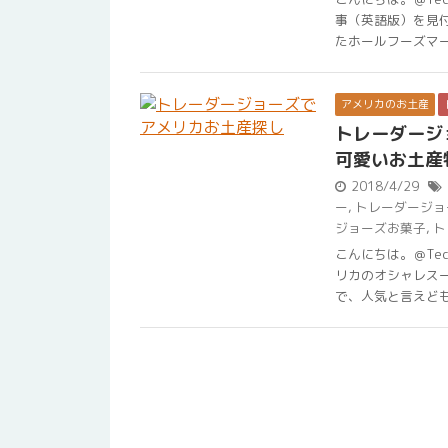
事（英語版）を見付
たホールフーズマーケ
アメリカのお土産
トレーダージ
可愛いお土産
2018/4/29
ー
,
トレーダージョ
ジョーズお菓子
,
ト
こんにちは。＠Te
リカのオシャレス
で、人気と言えども実