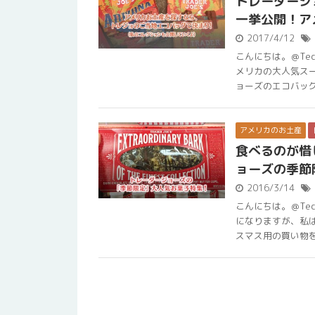
トレーダージ
一挙公開！ア
2017/4/12
こんにちは。＠Te
メリカの大人気ス
ョーズのエコバッグに
アメリカのお土産
食べるのが惜
ョーズの季節
2016/3/14
こんにちは。＠Te
になりますが、私
スマス用の買い物をし