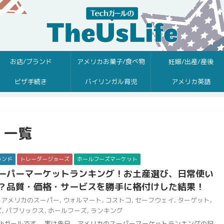
お店/ブランド
アメリカお菓子/食べ物
妊娠/出産/産後
ビザ手続き
バイリンガル育児
アメリカ英語
 一覧
ランド
トレーダージョーズ
ホールフーズマーケット
ーパーマーケットランキング！お土産選び、日常使い
？品質・価格・サービスを勝手に格付けした結果！
アメリカのスーパー
,
ウォルマート
,
コストコ
,
セーフウェイ
,
ターゲット
,
ズ
,
パブリックス
,
ホールフーズ
,
ランキング
chガールです。 実は先日、アメリカのスーパーマーケットランキングの記