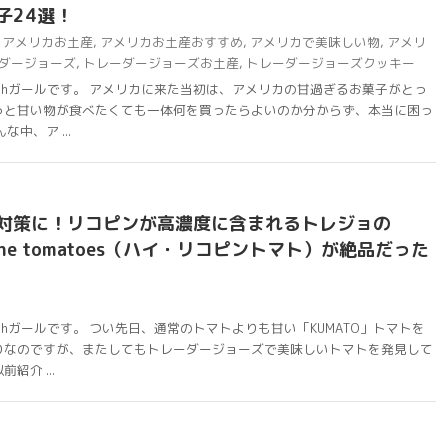
子24選！
アメリカお土産
,
アメリカお土産おすすめ
,
アメリカで美味しい物
,
アメリ
ダージョーズ
,
トレーダージョーズお土産
,
トレーダージョーズクッキー
chガールです。 アメリカに来た当初は、アメリカの甘過ぎるお菓子がとっ
っと甘い物が食べたくても一体何を買ったらよいのか分からず、本当に困っ
中、ア ...
対策に！リコピンが高濃度に含まれるトレジョの
opene tomatoes（ハイ・リコピントマト）が絶品だった
chガールです。 つい先日、通常のトマトよりも甘い「KUMATO」トマトを
りなのですが、またしてもトレーダージョーズで美味しいトマトを発見して
紹介 ...