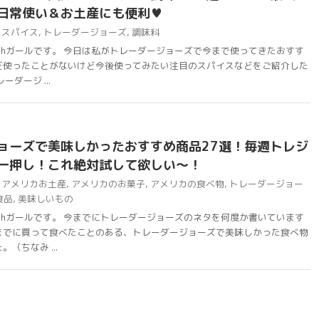
日常使い＆お土産にも便利♥
スパイス
,
トレーダージョーズ
,
調味料
chガールです。 今日は私がトレーダージョーズで今まで使ってきたおすす
だ使ったことがないけど今後使ってみたい注目のスパイスなどをご紹介した
ダージ ...
ョーズで美味しかったおすすめ商品27選！毎週トレジ
一押し！これ絶対試して欲しい〜！
アメリカお土産
,
アメリカのお菓子
,
アメリカの食べ物
,
トレーダージョー
食品
,
美味しいもの
chガールです。 今までにトレーダージョーズのネタを何度か書いています
までに買って食べたことのある、トレーダージョーズで美味しかった食べ物
（ちなみ ...