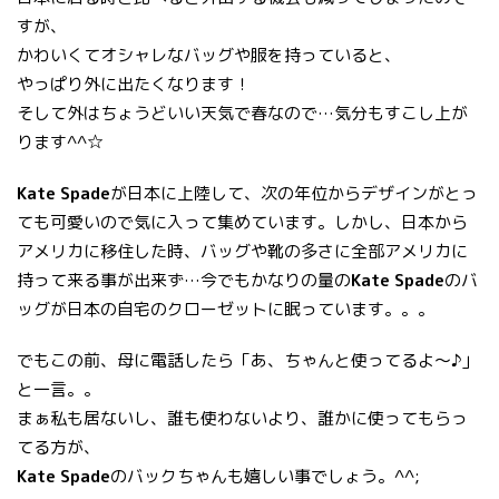
すが、
かわいくてオシャレなバッグや服を持っていると、
やっぱり外に出たくなります！
そして外はちょうどいい天気で春なので…気分もすこし上が
ります^^☆
Kate Spade
が日本に上陸して、次の年位からデザインがとっ
ても可愛いので気に入って集めています。しかし、日本から
アメリカに移住した時、バッグや靴の多さに全部アメリカに
持って来る事が出来ず…今でもかなりの量の
Kate Spade
のバ
ッグが日本の自宅のクローゼットに眠っています。。。
でもこの前、母に電話したら「あ、ちゃんと使ってるよ〜♪」
と一言。。
まぁ私も居ないし、誰も使わないより、誰かに使ってもらっ
てる方が、
Kate Spade
のバックちゃんも嬉しい事でしょう。^^;