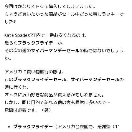
今回はかなりオトクに購入してしまいました。
ちょうど買いたかった商品がセール中だった事もラッキーで
した♪
Kate Spadeが年内で一番お安くなるのは、
恐らく
ブラックフライデー
か、
その次の週の
サイバーマンデーセール
の時ではないでしょう
か。
アメリカに買い物旅行の際は、
この
ブラックフライデーセール
、
サイバーマンデーセール
の
時に行くと、
オトクに沢山好きな商品が買えるかもしれません。
しかし、同じ目的で訪れる他の客も異常に多いので…
覚悟は必要です。（笑）
ブラックフライデー
【アメリカ合衆国で、感謝祭（11