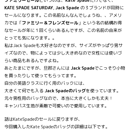
ファミリーセール
というのは、
Kate Spade
だけでなく、
KATE SPADE SATURDAY
,
Jack Spade
の３ブランドが同時に
セールになります。この名前なんなんでしょうね、、アメリ
カでは「
ファミリー＆フレンズセール
」という名の結構お得
なセールが年に１回くらいあるんですが、この名前の由来が
とっても気になります。。
私はJack Spadeも大好きなのですが、サイズがやっぱり男サ
イズなので、物によっては少し大きめなので女性には使いづ
らい商品もあるんですよね。
あとたまにですが、旦那さんには
Jack Spade
でこっそり小物
を買ったりして使ってもらってます。
自分の英語クラスに行く用のバックには、
大きくて何でも入る
Jack Spadeのバッグ
を使っています。
元々男性用のバッグなので、本当に大きくしかも丈夫！
キャンパス生地が素敵で可愛いので愛用しています。
話はKateSpadeのセールに戻りますが、
今回購入したKate Spadeのバッグの詳細は以下です。