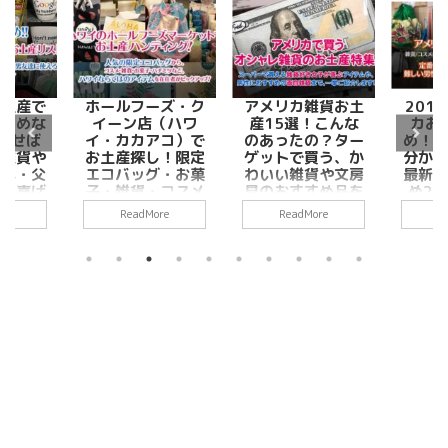
ーズ・ク
アメリカ雑貨お土
2019年版アメリ
フロリ
（ハワ
産15選！こんな
カお土産総まと
おす
アコ）で
のあったの？ター
め！現地人だから
ーパー
し！限定
ゲットで買う、か
分かる！喜ばれる
ィズニ
グ・お菓
わいい雑貨や文房
最新の厳選おすす
お菓子
・コスメ
具のおすすめ品を
め26アイテム！
名産品
歴20
一挙ご紹介しま
品など
re
ReadMore
ReadMore
R
こんにちは。＠
私が選
す！
教える
すめお土
デ
Techガールで
こんにちは。＠
選！
す。今日は私の
フロ
Techガールで
は。＠
得意分野でもあ
都市
す。 アメリカの
ルで
る、アメリカお
歩外
お土産と言え
は久し
土産選びについ
光客
ば、お菓子やエ
メリカ
て詳しくご紹介
産屋
コバッグなどが
イター
します！ 旅先の
さん
すでに定番化し
これか
お土産って本当
しか
ていますが、そ
に最適
に迷いますよ
ると
れ以外の雑貨の