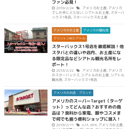
ファン必見！
2018/2/24
アメリカお土産
,
アメリカ
でしか手に入らない
,
シアトルお土産
,
スターバ
ックス1号店
,
スターバックスお土産
アメリカのお土産
アメリカの観光地
ワシントン州シアトル
スターバックス1号店を徹底解説！他
スタバとの違いや店内、お土産にな
る限定品などシアトル観光名所をレ
ポート！
2018/2/22
アメリカお土産
,
アメリカ
のスターバックス
,
シアトルのお土産
,
シアトル
観光地
,
スターバックス1号店
アメリカのお店・ブランド
アメリカのスーパーTarget（ターゲ
ット）ってどんな店？おすすめの商
品は？食料から家電、服やコスメま
で何でも揃う便利ショップに潜入！
2018/2/11
e.l.f.
,
NYX
,
アメリカお土産
,