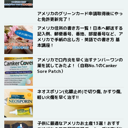
アメリカのグリーンカード申請取得後にやっ
と免許更新完了！
アメリカ住所の書き方一覧！日本へ郵送する
記入例、郵便番号、番地、部屋番号など、ア
メリカで手紙の出し方・英語での書き方 基
本講座！
アメリカで口内炎を早く治すナンバーワンの
薬を試してみたよ！（自称No.1のCanker
Sore Patch）
ネオスポリン(化膿止め)で切り傷, かすり傷,
軽い火傷を早く治す!!
子供に最適なアメリカお土産13選！おすす