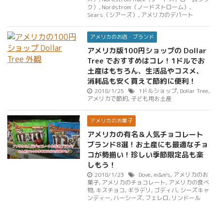
ク）
,
Nordstrom（ノードストローム）
,
Sears（シアーズ）
,
アメリカのデパート
アメリカのお店・ブランド
アメリカ版100円ショップの Dollar
Tree でおすすめはコレ！1ドルでお
土産はもちろん、生活品やコスメ、
消耗品も安く買えて節約に便利！
2018/1/25
1ドルショップ
,
Dollar Tree
,
アメリカで節約
,
子ども用お土産
アメリカのお菓子
アメリカの有名＆人気チョコレート
ブランド8選！お土産にも最適なチョ
コが勢揃い！珍しい季節限定品も楽
しもう！
2018/1/23
Dove
,
m&m's
,
アメリカのお
菓子
,
アメリカのチョコレート
,
アメリカの食べ
物
,
キスチョコ
,
ギラデリ
,
ゴディバ
,
シーズキャ
ンディー
,
ハーシーズ
,
フェレロ
,
リンドール