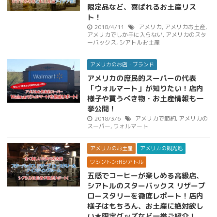
限定品など、喜ばれるお土産リス
ト！
2018/4/11
アメリカ
,
アメリカお土産
,
アメリカでしか手に入らない
,
アメリカのスタ
ーバックス
,
シアトルお土産
アメリカのお店・ブランド
アメリカの庶民的スーパーの代表
「ウォルマート」が知りたい！店内
様子や買うべき物・お土産情報も一
挙公開！
2018/3/6
アメリカで節約
,
アメリカの
スーパー
,
ウォルマート
アメリカのお土産
アメリカの観光地
ワシントン州シアトル
五感でコーヒーが楽しめる高級店、
シアトルのスターバックス リザーブ
ロースタリーを徹底レポート！店内
様子はもちろん、お土産に絶対欲し
い★限定グッズなど一挙ご紹介！