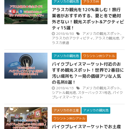
アメリカの観光地
アラスカ州
アラスカ観光を120%楽しむ！旅行
業者がおすすめする、夏と冬で絶対
外さない！観光スポット&アクティビ
ティ15選！
2018/6/30
アメリカの観光スポット
,
アラスカのアクティビティ
,
アラスカ観光地
,
ア
ラスカ鉄道
アメリカの観光地
ワシントン州シアトル
パイクプレイスマーケット付近のお
すすめ観光スポット！世界で2番目に
汚い場所も？一見の価値アリな人気
の名所8選！
2018/4/13
アメリカの観光スポット
,
シアトル観光地
,
スターバックス1号店
,
パイク
プレイスマーケット
アメリカのお土産
アメリカの観光地
ワシントン州シアトル
パイクプレイスマーケットでお土産