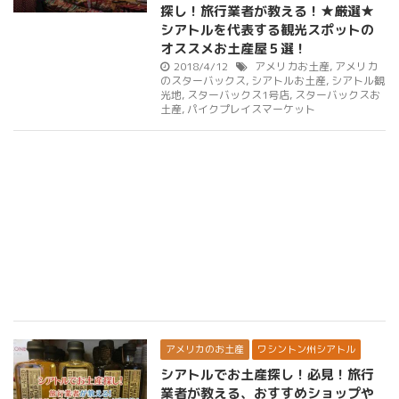
探し！旅行業者が教える！★厳選★
シアトルを代表する観光スポットの
オススメお土産屋５選！
2018/4/12
アメリカお土産
,
アメリカ
のスターバックス
,
シアトルお土産
,
シアトル観
光地
,
スターバックス1号店
,
スターバックスお
土産
,
パイクプレイスマーケット
アメリカのお土産
ワシントン州シアトル
シアトルでお土産探し！必見！旅行
業者が教える、おすすめショップや