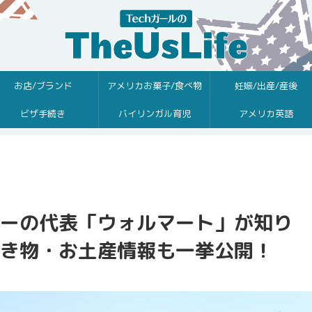
お店/ブランド
アメリカお菓子/食べ物
妊娠/出産/産後
ビザ手続き
バイリンガル育児
アメリカ英語
ーの代表「ウォルマート」が知り
き物・お土産情報も一挙公開！