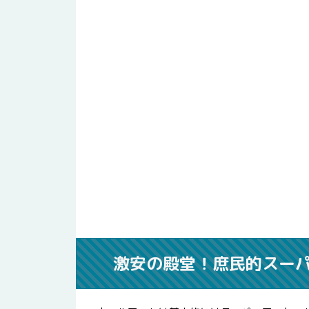
激安の殿堂！庶民的スー