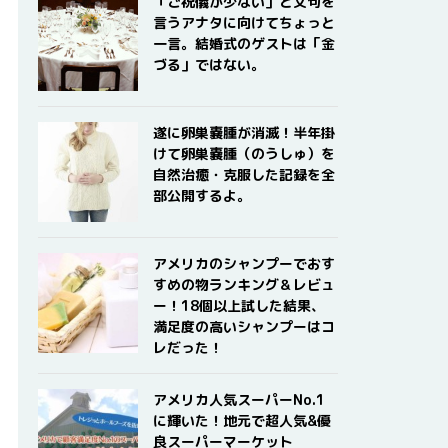
「ご祝儀が少ない」と文句を
言うアナタに向けてちょっと
一言。結婚式のゲストは「金
づる」ではない。
遂に卵巣嚢腫が消滅！半年掛
けて卵巣嚢腫（のうしゅ）を
自然治癒・克服した記録を全
部公開するよ。
アメリカのシャンプーでおす
すめの物ランキング＆レビュ
ー！18個以上試した結果、
満足度の高いシャンプーはコ
レだった！
アメリカ人気スーパーNo.1
に輝いた！地元で超人気&優
良スーパーマーケット