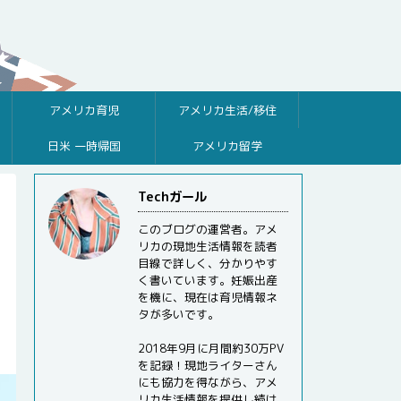
アメリカ育児
アメリカ生活/移住
日米 一時帰国
アメリカ留学
Techガール
このブログの運営者。アメ
リカの現地生活情報を読者
目線で詳しく、分かりやす
く書いています。妊娠出産
を機に、現在は育児情報ネ
タが多いです。
2018年9月に月間約30万PV
を記録！現地ライターさん
にも協力を得ながら、アメ
リカ生活情報を提供し続け