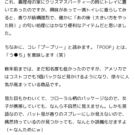
これ、義理母の家にクリスマスパーティーの時にトレイに置
いてあったのですが、興味があって一滴トイレに垂らしてみ
ると、香りが結構強烈で、確かに「あの後（大きい方をやっ
た時）」の匂い処理にはかなり便利なアイテムだと思いまし
た。
ちなみに、コレ「プープリー」と読みます。「POOP」とは、
「う●ち」を意味します（笑）
数年前までは、まだ知名度も低かったのですが、アメリカで
はコストコでも3個パックなど見かけるようになり、徐々に人
気が高まっている商品です。
見た目もかわいくて、フローラル柄のパッケージなので、女
子が携帯していても、なんら不自然に見えません。しかも英
語なので、パット見が香りのスプレーにしか見えないので、
偶然持っているのが見つかっても、なんとか誤魔化せますよ
（←なんためにｗ）