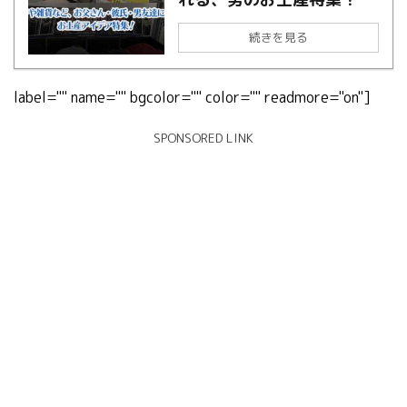
続きを見る
label="" name="" bgcolor="" color="" readmore="on"]
SPONSORED LINK