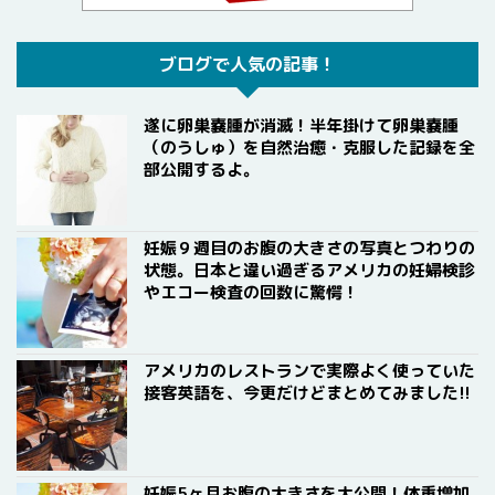
ブログで人気の記事！
遂に卵巣嚢腫が消滅！半年掛けて卵巣嚢腫
（のうしゅ）を自然治癒・克服した記録を全
部公開するよ。
妊娠９週目のお腹の大きさの写真とつわりの
状態。日本と違い過ぎるアメリカの妊婦検診
やエコー検査の回数に驚愕！
アメリカのレストランで実際よく使っていた
接客英語を、今更だけどまとめてみました!!
妊娠5ヶ月お腹の大きさを大公開！体重増加