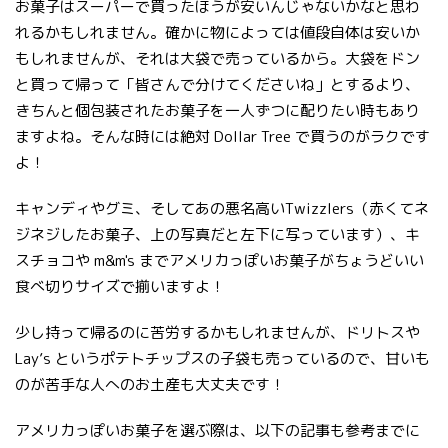
お菓子はスーパーで買ったほうが安いんじゃないかなと思わ
れるかもしれません。確かに物によっては値段自体は安いか
もしれませんが、それは大袋で売っているから。大袋をドン
と買って帰って「皆さんで分けてくださいね」とするより、
きちんと個包装されたお菓子を一人ずつに配りたい時もあり
ますよね。そんな時には絶対 Dollar Tree で買うのがラクです
よ！
キャンディやグミ、そしてあの悪名高いTwizzlers（赤くてネ
ジネジしたお菓子、上の写真だと左下に写っています）、キ
スチョコや m&m's までアメリカっぽいお菓子がちょうどいい
食べ切りサイズで揃いますよ！
少し持って帰るのに苦労するかもしれませんが、ドリトスや
Lay’s というポテトチップスの子袋も売っているので、甘いも
のが苦手な人へのお土産も大丈夫です！
アメリカっぽいお菓子を選ぶ際は、以下の記事も参考までに