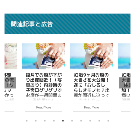
関連記事と広告
腹が下が
妊娠9ヶ月お腹の
妊娠8ヶ月お腹の
妊娠
近！（写
大きさを大公開！
大きさを大公開！
大きさ
内診時の
遂に「おしるし」
体重が一気に増
体重増
リグリで
らしきモノも？出
加！胎動が強くて
感じ方
週間早ま
産が間近に迫って
痛い！色んな事が
頻繁に
に！
きました〜！
限界に近づいてキ
予
ター(ﾟ∀ﾟ)！
re
ReadMore
ReadMore
R
は。＠
こんにちは。＠
こん
こんにちは。＠
ルで
Techガールで
Tec
Techガールで
のお腹
す。 妊娠９ヶ月
す。 
す。 妊娠８ヶ月
の写真
のお腹の大きさ
のお