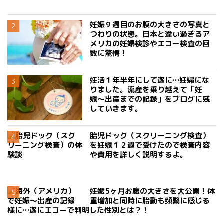
妊娠９週目のお腹の大きさの写真と
つわりの状態。日本と違い過ぎるア
メリカの妊婦検診やエコー検査の回
数に驚愕！
妊活１年半年にして遂に…妊婦にな
りました。流産を乗り越えて「妊
娠〜出産までの記録」をブログに残
していきます。
胎児ドック（スクリーニング検査）
を妊娠１２週で受けたので検査内容
や費用を詳しく説明するよ。
妊娠5ヶ月お腹の大きさを大公開！体
重増加と同時に胎動も頻繁に感じる
様に…遂にエコーで判明した性別とは？！