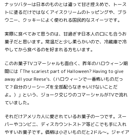
ナッツバターは日本のものとは違って甘さ控えめで、トース
トに塗るだけではなくアイスクリームのトッピングや、ブラ
ウニー、クッキーによく使われる国民的なスイーツです。
実際に食べてみて思うのは、甘過ぎず日本人の口にも合うお
菓子だと思います。常温だと少し柔らかいので、冷蔵庫で冷
やしてから食べるのを好まれる方もいます。
このお菓子TVコマーシャルも面白く、昨年のハロウィーン期
間には「The scariest part of Halloween? Having to give
away all your Reese’s.（ハロウィーンで一番怖いものだっ
て？自分のリーシーズを全部配らなきゃいけないことだ
よ。）」という、ジョーク交じりのコマーシャルがTVで流れ
ていました。
それだけアメリカ人に愛されているお菓子の一つです。スー
パーやコンビニ、ディスカウントストア等どこでも手に入れ
やすいお菓子です。価格は小さいものだと2ドル～。ジャイア