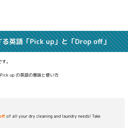
する英語
「Pick up」
と
「Drop off」
です。
。
off
of all your dry cleaning and laundry needs! Take