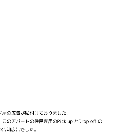
グ屋の広告が貼付けてありました。
パートの住民専用のPick up とDrop off の
で、その告知広告でした。