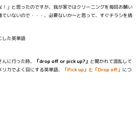
な！」と思ったのですが、我が家ではクリーニングを毎回お願い
着ていないので・・・、必要ないか〜と思って、すぐチラシを捨
にした英単語
さんに行った時、
「drop off or pick up?」
と聞かれて混乱して
メリカでよく目にする英単語、
「Pick up」と「Drop off」
につ