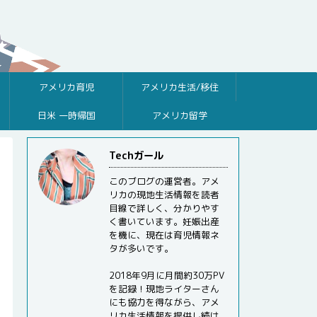
アメリカ育児
アメリカ生活/移住
日米 一時帰国
アメリカ留学
Techガール
このブログの運営者。アメ
リカの現地生活情報を読者
目線で詳しく、分かりやす
く書いています。妊娠出産
を機に、現在は育児情報ネ
タが多いです。
2018年9月に月間約30万PV
を記録！現地ライターさん
にも協力を得ながら、アメ
リカ生活情報を提供し続け