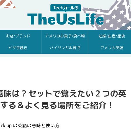
お店/ブランド
アメリカお菓子/食べ物
妊娠/出産/産後
ビザ手続き
バイリンガル育児
アメリカ英語
 off の意味は？セットで覚えたい２つの英
する＆よく見る場所をご紹介！