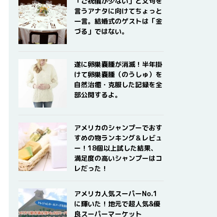
「ご祝儀が少ない」と文句を
言うアナタに向けてちょっと
一言。結婚式のゲストは「金
づる」ではない。
遂に卵巣嚢腫が消滅！半年掛
けて卵巣嚢腫（のうしゅ）を
自然治癒・克服した記録を全
部公開するよ。
アメリカのシャンプーでおす
すめの物ランキング＆レビュ
ー！18個以上試した結果、
満足度の高いシャンプーはコ
レだった！
アメリカ人気スーパーNo.1
に輝いた！地元で超人気&優
良スーパーマーケット