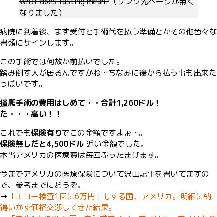
What does fasting mean?
（リンク先ページが無く
なりました）
病院に到着後、まず受付と手術代を払う準備とかその他色々な
書類にサインします。
この手術では何故か前払いでした。
踏み倒す人が居るんですかね…ちなみに後から払う事も出来た
っぽいです。
掻爬手術の費用はしめて・・合計1,260ドル！
た・・・高い！！
これでも
保険有り
でこの金額ですよぉ…。
保険無しだと4,500ドル
近い金額でした。
本当アメリカの医療費は毎回ぶったまげます。
今までアメリカの医療保険について沢山記事を書いてますの
で、参考までにどうぞ。
→
「エコー検査1回に6万円」もする国、アメリカ。明細に納
得いかず価格交渉してきた結果。