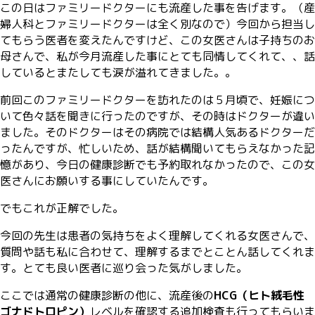
この日はファミリードクターにも流産した事を告げます。（産
婦人科とファミリードクターは全く別なので）今回から担当し
てもらう医者を変えたんですけど、この女医さんは子持ちのお
母さんで、私が今月流産した事にとても同情してくれて、、話
しているとまたしても涙が溢れてきました。。
前回このファミリードクターを訪れたのは５月頃で、妊娠につ
いて色々話を聞きに行ったのですが、その時はドクターが違い
ました。そのドクターはその病院では結構人気あるドクターだ
ったんですが、忙しいため、話が結構聞いてもらえなかった記
憶があり、今日の健康診断でも予約取れなかったので、この女
医さんにお願いする事にしていたんです。
でもこれが正解でした。
今回の先生は患者の気持ちをよく理解してくれる女医さんで、
質問や話も私に合わせて、理解するまでとことん話してくれま
す。とても良い医者に巡り会った気がしました。
ここでは通常の健康診断の他に、流産後の
HCG（ヒト絨毛性
ゴナドトロピン）
レベルを確認する追加検査も行ってもらいま