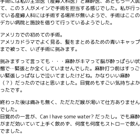
手術には私の主治医（産婦人科医）と麻酔医、あともう一人居
て、この３人がメインで手術を担当する感じでした。私が行っ
ている産婦人科には手術する場所が無いようで、手術はここの
デカい病院と施設を借りて行っているようでした。
アメリカでの初めての手術。
アメリカドラマでよく見る、髪をまとめるための青いキャップ
まで被って、いざ手術に挑みます。
挑みますって言っても・・・麻酔がキマって脳が酔っぱらい状
態で…緊張とか全くしていませんでした。麻酔打つ前はすっご
い緊張しっぱなしで泣いてましたけどね。かなりいい麻酔
（？）だったのではと思いました。目覚めもすごい気持ちよか
ったです。
終わった後は痛みも無く、ただただ喉が渇いて仕方ありません
でした。
目覚めの一言が、Can I have some water? だったし。でも麻酔
がまだ効いていて上手く飲めず、何度も何度もストローで飲ん
でました。