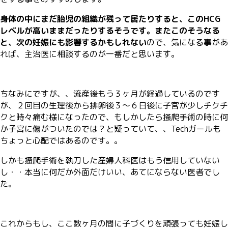
身体の中にまだ胎児の組織が残って居たりすると、このHCG
レベルが高いままだったりするそうです。またこのそうなる
と、次の妊娠にも影響するかもしれない
ので、気になる事があ
れば、主治医に相談するのが一番だと思います。
ちなみにですが、、流産後もう３ヶ月が経過しているのです
が、２回目の生理後から排卵後３〜６日後に子宮が少しチクチ
クと時々痛む様になったので、もしかしたら掻爬手術の時に何
か子宮に傷がついたのでは？と疑っていて、、Techガールも
ちょっと心配ではあるのです。。
しかも掻爬手術を執刀した産婦人科医はもう信用していない
し・・本当に何だか外面だけいい、あてにならない医者でし
た。
これからもし、ここ数ヶ月の間に子づくりを頑張っても妊娠し