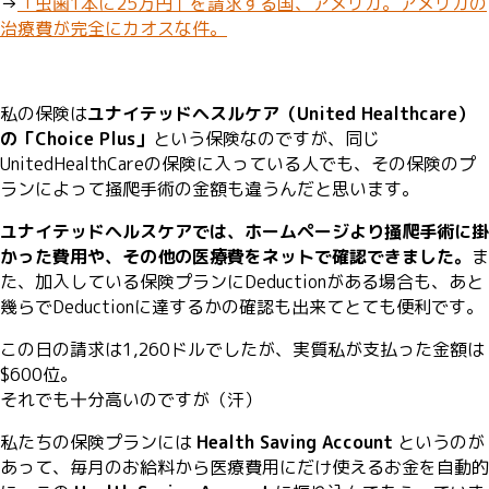
→
「虫歯1本に25万円」を請求する国、アメリカ。アメリカの
治療費が完全にカオスな件。
私の保険は
ユナイテッドヘスルケア（United Healthcare）
の「Choice Plus」
という保険なのですが、同じ
UnitedHealthCareの保険に入っている人でも、その保険のプ
ランによって掻爬手術の金額も違うんだと思います。
ユナイテッドヘルスケアでは、ホームページより掻爬手術に掛
かった費用や、その他の医療費をネットで確認できました。
ま
た、加入している保険プランにDeductionがある場合も、あと
幾らでDeductionに達するかの確認も出来てとても便利です。
この日の請求は1,260ドルでしたが、実質私が支払った金額は
$600位。
それでも十分高いのですが（汗）
私たちの保険プランには
Health Saving Account
というのが
あって、毎月のお給料から医療費用にだけ使えるお金を自動的