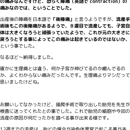
の痛みなんですけど、恐らく陣痛（英語で contraction）の
痛みなのでは、ということでした。
出産後の陣痛を日本語で
「後陣痛」
と言うようですが、
流産手
術後もこの後陣痛があるようで、８週目で流産しても、子宮自
体は大きくなろうと頑張っていたようで、これが元の大きさに
戻ろうとする事によってこの痛みは起きているのではないか、
という事でした。
なるほど〜納得しました。
確かに生理痛とは違う、何か子宮が伸びてるのか縮んでるの
か、よくわからない痛みだったんです。生理痛よりマシだって
思いましたけどね。
お願いしてなかったけど、掻爬手術で取り出した胎児を先生が
検査に送ってくれたとの事でした。これで胎児の細胞や今回の
流産の原因が何だったかを調べる事が出来る様です。
12週までの流産は、殆どの場合が染色体異常で起こる事が多