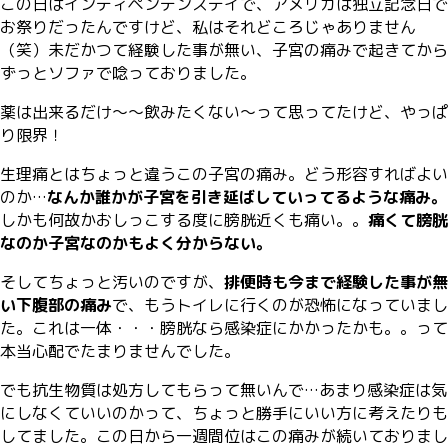
この日はインディペンデンスデイで、アメリカは独立記念日で
お祭りだったんですけど、私はそれどころじゃありません
（笑）未だかつて経験した事が無い、子宮の痛みで起きてから
ずっとソファで唸っておりました。
薬は出来るだけ〜〜飲みたくない〜って思ってたけど、やっぱ
り限界！
生理痛とはちょっと違うこの子宮の痛み。どう形容すればよい
のか…
なんか誰かが子宮を引き延ばしていってるような痛み。
しかも何故かおしっこする度に膀胱近くも痛い。。
痛くて膀胱
なのか子宮なのかもよく分からない。
そしてちょっと汚いのですが、
排便時も今まで経験した事が無
い下腹部の痛み
で、もうトイレに行くのが恐怖になっていまし
た。これは一体・・・膀胱なら感染症にかかったかも。。って
本当心配でたまりませんでした。
でも抗生物質は処方してもらって無いんで…あまり感染症は気
にしなくていいのかって、ちょっと勝手にいい方に考えたりも
してました。この日から一週間位はこの痛みが続いておりまし