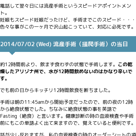
電話して翌々日には流産手術というスピードアポイントメン
ト。
妊娠もスピード妊娠だったけど、手術までこのスピード・・・
色々な事がこの一ヶ月で沢山起こっていて、対応に必死です。
2014/07/02 (Wed) 流産手術（掻爬手術）の当日
約12時間前より、飲まず食わずの状態で手術します。
この乾
燥したアリゾナ州で、水が12時間飲めないのはかなり辛いで
す。
でも前の日からキッチリ12時間飲食を断ちました。
手術は朝の11:45amから開始予定だったので、前の夜の12時
から絶食状態でした。ちなみに絶食状態の事を英語で
Fasting（絶食）と言います。健康診断の時の血液検査や手術
前にもこの単語よく出て来ますので、覚えていると便利です。
話が少し反れますが、私の血液検査の時のオーダーシートの項