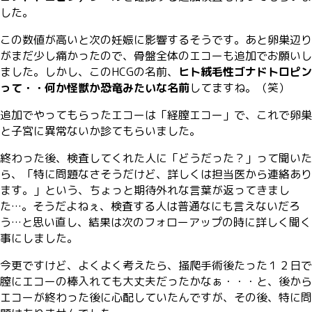
した。
この数値が高いと次の妊娠に影響するそうです。あと卵巣辺り
がまだ少し痛かったので、骨盤全体のエコーも追加でお願いし
ました。しかし、このHCGの名前、
ヒト絨毛性ゴナドトロピン
って・・何か怪獣か恐竜みたいな名前
してますね。（笑）
追加でやってもらったエコーは「経膣エコー」で、これで卵巣
と子宮に異常ないか診てもらいました。
終わった後、検査してくれた人に「どうだった？」って聞いた
ら、「特に問題なさそうだけど、詳しくは担当医から連絡あり
ます。」という、ちょっと期待外れな言葉が返ってきまし
た…。そうだよねぇ、検査する人は普通なにも言えないだろ
う…と思い直し、結果は次のフォローアップの時に詳しく聞く
事にしました。
今更ですけど、よくよく考えたら、掻爬手術後たった１２日で
膣にエコーの棒入れても大丈夫だったかなぁ・・・と、後から
エコーが終わった後に心配していたんですが、その後、特に問