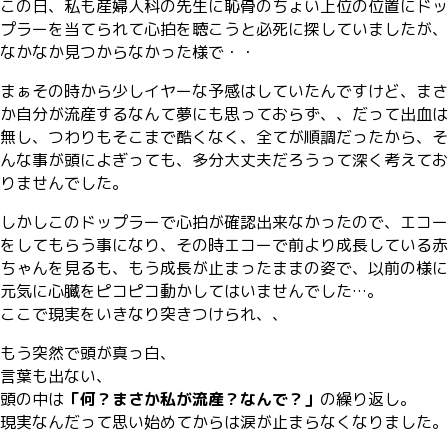
この日、私も産婦人科の先生に恥骨のちょい上位の位置にドッ
プラーを当てられて心拍を聴こうと必死に探していましたが、
なかなか見つからなかった様で・・
まぁその時から少しイヤーな予感はしていたんですけど、まさ
か自分が流産するなんて夢にも思っておらず、、だって出血は
無し、つわりもそこまで酷くなく、全てが順調だったから、そ
んな事が頭によぎっても、多分大丈夫だろうって深く考えてお
りませんでした。
しかしこのドップラーで心拍が確認出来なかったので、エコー
をしてもらう事になり、その時エコーで前より成長している赤
ちゃんを見るも、もう成長が止まったままの姿で、以前の様に
元気に心臓をピコピコ動かしてはいませんでした…。
ここで現実をいきなり突きつけられ、、
もう突然で頭が真っ白、
言葉も出ない、
頭の中は
「何？まさか私が流産？なんで？」
の繰り返し。
現実なんだって思い始めてからは涙が止まらなくなりました。