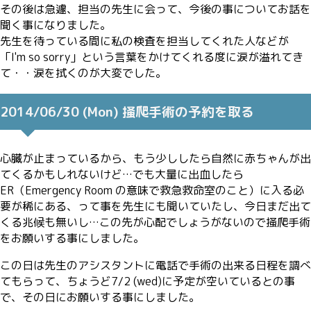
その後は急遽、担当の先生に会って、今後の事についてお話を
聞く事になりました。
先生を待っている間に私の検査を担当してくれた人などが
「I'm so sorry」という言葉をかけてくれる度に涙が溢れてき
て・・涙を拭くのが大変でした。
2014/06/30 (Mon) 掻爬手術の予約を取る
心臓が止まっているから、もう少ししたら自然に赤ちゃんが出
てくるかもしれないけど…でも大量に出血したら
ER（Emergency Room の意味で救急救命室のこと）に入る必
要が稀にある、って事を先生にも聞いていたし、今日まだ出て
くる兆候も無いし…この先が心配でしょうがないので掻爬手術
をお願いする事にしました。
この日は先生のアシスタントに電話で手術の出来る日程を調べ
てもらって、ちょうど7/2 (wed)に予定が空いているとの事
で、その日にお願いする事にしました。