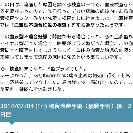
この日は、流産した原因を調べる検査の一つで、血液検査をす
る必要があったので、昨日行ったデカい病院の施設内にある血
液検査センターみたいな所に検査をしに行きました。血液検査
では
「血液型不適合妊娠の検査」
をする為だったようです。
この
血液型不適合妊娠
で問題がある場合ですが、私の血液型が
マイナス型だった場合で、胎児がプラス型だった場合、この血
液同士で喧嘩をしてしまうらしく、母体の血液が胎児の血液を
攻撃してしまって流産の原因になるという事らしいです。
で、検査結果ですが、A型プラスでした。
あーよかった。あとIbuprofenの痛み止めは何処に行くにも常
に一応持参しておりました。帰宅後に少し痛み出したので、ま
た薬を一錠飲んで休みました。
2014/07/04 (Fri) 稽留流産手術（掻爬手術）後、2
日目