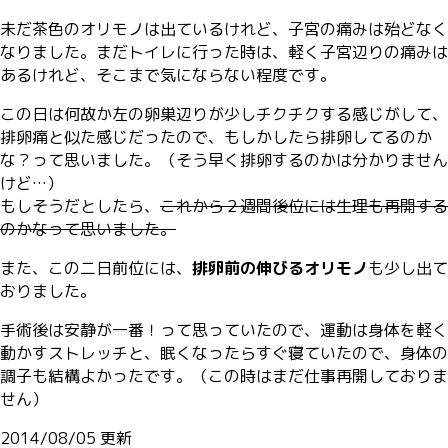
未だ茶色のオリモノは出ているけれど、子宮の痛みは殆どなく
なりました。まだトイレに行った時は、軽く子宮辺りの痛みは
あるけれど、そこまで気にならない程度です。
この日は何故か左の卵巣辺りが少しチクチクする感じがして、
排卵痛と似た感じだったので、もしかしたら排卵してるのか
な？って思いました。（そう早く排卵するのかは分かりません
けど…）
もしそうだとしたら、
これから２週間後位には生理も再開する
のかなって思いました。
また、この二日前位には、
排卵前の伸びるオリモノ
も少し出て
おりました。
手術後は安静が一番！って思っていたので、運動は身体を軽く
動かすストレッチと、眠くなったらすぐ寝ていたので、身体の
調子も結構よかったです。（この時はまだ仕事再開しておりま
せん）
2014/08/05 更新