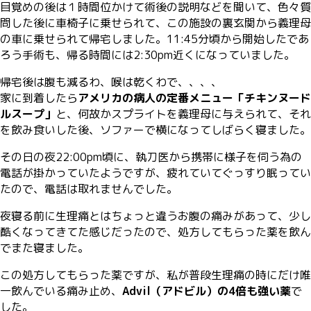
目覚めの後は１時間位かけて術後の説明などを聞いて、色々質
問した後に車椅子に乗せられて、この施設の裏玄関から義理母
の車に乗せられて帰宅しました。11:45分頃から開始したであ
ろう手術も、帰る時間には2:30pm近くになっていました。
帰宅後は腹も減るわ、喉は乾くわで、、、、
家に到着したら
アメリカの病人の定番メニュー「チキンヌード
ルスープ」
と、何故かスプライトを義理母に与えられて、それ
を飲み食いした後、ソファーで横になってしばらく寝ました。
その日の夜22:00pm頃に、執刀医から携帯に様子を伺う為の
電話が掛かっていたようですが、疲れていてぐっすり眠ってい
たので、電話は取れませんでした。
夜寝る前に生理痛とはちょっと違うお腹の痛みがあって、少し
酷くなってきてた感じだったので、処方してもらった薬を飲ん
でまた寝ました。
この処方してもらった薬ですが、私が普段生理痛の時にだけ唯
一飲んでいる痛み止め、
Advil（アドビル）の4倍も強い薬
で
した。