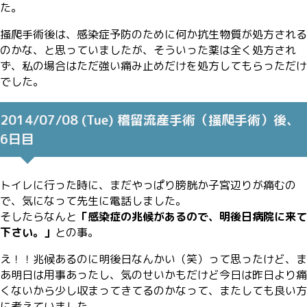
た。
掻爬手術後は、感染症予防のために何か抗生物質が処方される
のかな、と思っていましたが、そういった薬は全く処方され
ず、私の場合はただ強い痛み止めだけを処方してもらっただけ
でした。
2014/07/08 (Tue) 稽留流産手術（掻爬手術）後、
6日目
トイレに行った時に、まだやっぱり膀胱か子宮辺りが痛むの
で、気になって先生に電話しました。
そしたらなんと
「感染症の兆候があるので、明後日病院に来て
下さい。」
との事。
え！！兆候あるのに明後日なんかい（笑）って思ったけど、ま
あ明日は用事あったし、気のせいかもだけど今日は昨日より痛
くないから少し収まってきてるのかなって、またしても良い方
に考えていました。