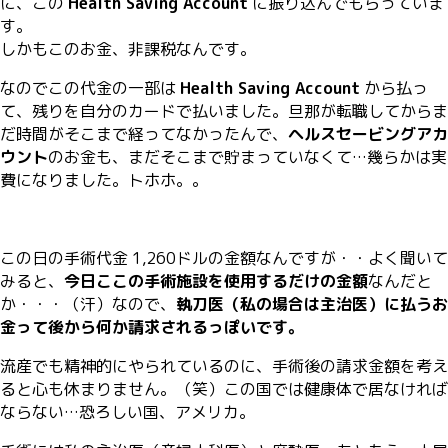
に、この
Health Saving Account
に振り込んでもらっていま
す。
しかもこのお金、非課税なんです。
なのでこの代金の一部は
Health Saving Account
から払っ
て、残りを自分のカードで払いました。旦那が転職してからま
だ時間がそこまで経ってなかったんで、
ヘルスセービングアカ
ウント
のお金も、まだそこまで貯まっていなくて…幾らかは実
費になりました。トホホ。。
この日の手術代金 1,260ドルの金額なんですが・・よく聞いて
みると、
今日ここの手術施設を使用するだけの金額
なんだと
か・・・（汗）なので、
執刀医（私の場合は主治医）に払うお
金って後から何か請求されるっぽいです。
流産でも精神的にやられているのに、手術後の請求金額を考え
ると心も休まりません。（笑）この国では健康体で居なければ
ならない…恐ろしい国、アメリカ。