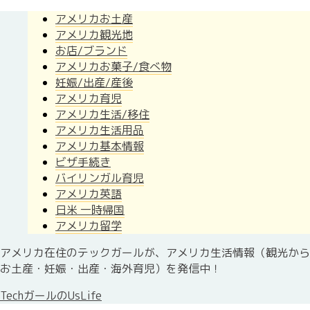
アメリカお土産
アメリカ観光地
お店/ブランド
アメリカお菓子/食べ物
妊娠/出産/産後
アメリカ育児
アメリカ生活/移住
アメリカ生活用品
アメリカ基本情報
ビザ手続き
バイリンガル育児
アメリカ英語
日米 一時帰国
アメリカ留学
アメリカ在住のテックガールが、アメリカ生活情報（観光から
お土産・妊娠・出産・海外育児）を発信中！
TechガールのUsLife