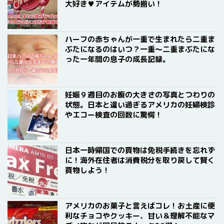
大好き♥アイテムが勢揃い！
ハーフの赤ちゃんが一重で生まれたら二重ま
ぶたになるのはいつ？一重〜二重まぶたにな
った一年間の息子の成長記録。
妊娠９週目のお腹の大きさの写真とつわりの
状態。日本と違い過ぎるアメリカの妊婦検診
やエコー検査の回数に驚愕！
日本一時帰国での買物は免税手続きを忘れず
に！海外在住者は消費税分を取り戻して賢く
買物しよう！
アメリカのお菓子と言えばコレ！お土産に便
利なチョコやクッキー、甘い＆理解不能なマ