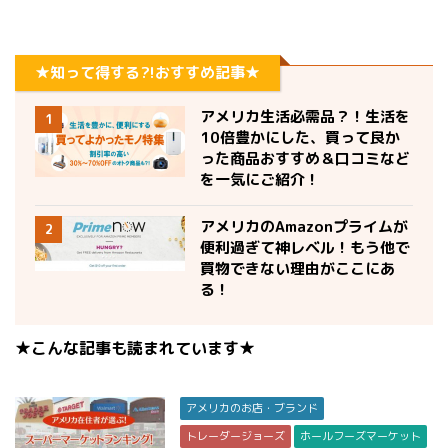
★知って得する?!おすすめ記事★
アメリカ生活必需品？！生活を
1
10倍豊かにした、買って良か
った商品おすすめ＆口コミなど
を一気にご紹介！
アメリカのAmazonプライムが
2
便利過ぎて神レベル！もう他で
買物できない理由がここにあ
る！
★こんな記事も読まれています★
アメリカのお店・ブランド
トレーダージョーズ
ホールフーズマーケット