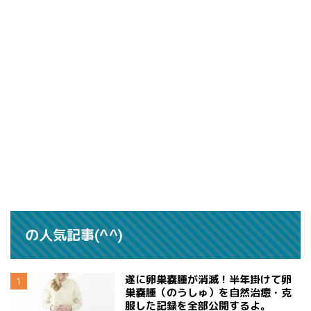
の人気記事(^^)
遂に卵巣嚢腫が消滅！半年掛けて卵
巣嚢腫（のうしゅ）を自然治癒・克
服した記録を全部公開するよ。