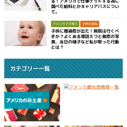
る！アメリカで仕事ゲットする為に
調べた給料とかキャリアパスについ
て。
アメリカで子育て
子供の病気
子供に蕁麻疹が出た！病院は行くべ
きか？よくある原因８つと発疹の写
真、当日の様子など私が取った行動
とは？
カテゴリー一覧