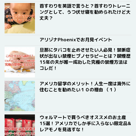
首すわりを英語で言うと？首すわりトレーニ
ングとして、うつ伏せ寝を勧められたけど大
丈夫？
アリゾナPhoenixでお月見イベント
旦那にタバコを止めさせたい人必見！禁断症
状が出ない禁煙ヒプノセラピーとは？喫煙歴
15年の夫が唯一成功した究極の禁煙方法は
コレだ！
アメリカ留学のメリット！人生一度は海外に
住むことを勧めたい１０の理由 （１）
ウォルマートで買うべきオススメのお土産
15選！アメリカでしか手に入らない限定品&
レアモノを見逃すな！