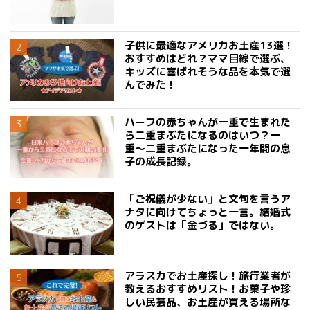
子供に最適なアメリカお土産13選！
おすすめはどれ？ママ目線で選ぶ、
キッズに喜ばれそうな品を本気で選
んでみた！
ハーフの赤ちゃんが一重で生まれた
ら二重まぶたになるのはいつ？一
重〜二重まぶたになった一年間の息
子の成長記録。
「ご祝儀が少ない」と文句を言うア
ナタに向けてちょっと一言。結婚式
のゲストは「金づる」ではない。
アラスカでお土産探し！旅行業者が
教えるおすすめリスト！お菓子や珍
しい民芸品、お土産が買える場所な