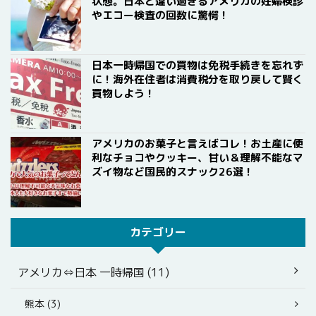
状態。日本と違い過ぎるアメリカの妊婦検診
やエコー検査の回数に驚愕！
日本一時帰国での買物は免税手続きを忘れず
に！海外在住者は消費税分を取り戻して賢く
買物しよう！
アメリカのお菓子と言えばコレ！お土産に便
利なチョコやクッキー、甘い＆理解不能なマ
ズイ物など国民的スナック26選！
カテゴリー
アメリカ⇔日本 一時帰国 (11)
熊本 (3)