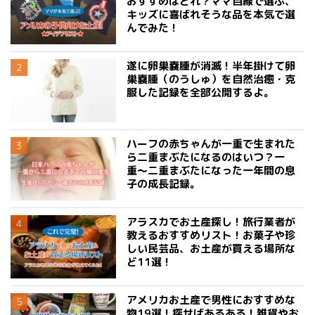
おすすめはどれ？ママ目線で選ぶ、
キッズに喜ばれそうな品を本気で選
んでみた！
遂に卵巣嚢腫が消滅！半年掛けて卵
巣嚢腫（のうしゅ）を自然治癒・克
服した記録を全部公開するよ。
ハーフの赤ちゃんが一重で生まれた
ら二重まぶたになるのはいつ？一
重〜二重まぶたになった一年間の息
子の成長記録。
アラスカでお土産探し！旅行業者が
教えるおすすめリスト！お菓子や珍
しい民芸品、お土産が買える場所な
ど11選！
アメリカお土産で男性におすすめな
物19選！探せばあるある！雑貨やお