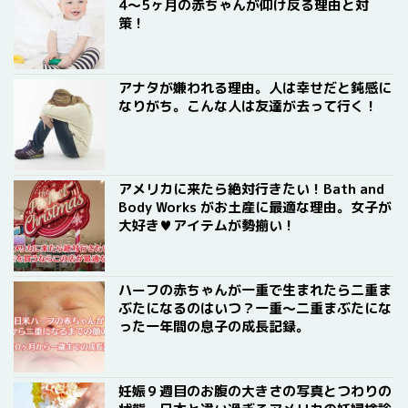
4〜5ヶ月の赤ちゃんが仰け反る理由と対
策！
アナタが嫌われる理由。人は幸せだと鈍感に
なりがち。こんな人は友達が去って行く！
アメリカに来たら絶対行きたい！Bath and
Body Works がお土産に最適な理由。女子が
大好き♥アイテムが勢揃い！
ハーフの赤ちゃんが一重で生まれたら二重ま
ぶたになるのはいつ？一重〜二重まぶたにな
った一年間の息子の成長記録。
妊娠９週目のお腹の大きさの写真とつわりの