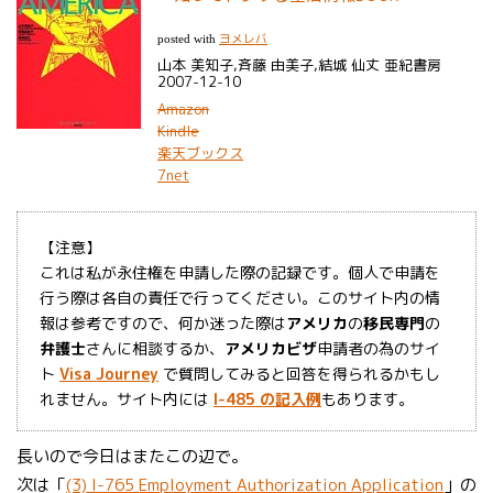
ヨメレバ
posted with
山本 美知子,斉藤 由美子,結城 仙丈 亜紀書房
2007-12-10
Amazon
Kindle
楽天ブックス
7net
【注意】
これは私が永住権を申請した際の記録です。個人で申請を
行う際は各自の責任で行ってください。このサイト内の情
報は参考ですので、何か迷った際は
アメリカ
の
移民専門
の
弁護士
さんに相談するか、
アメリカビザ
申請者の為のサイ
ト
Visa Journey
で質問してみると回答を得られるかもし
れません。サイト内には
I-485 の記入例
もあります。
長いので今日はまたこの辺で。
次は「
(3) I-765 Employment Authorization Application
」の