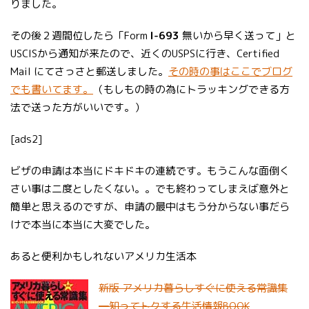
りました。
その後２週間位したら「Form
I-693
無いから早く送って」と
USCISから通知が来たので、近くのUSPSに行き、Certified
Mail にてさっさと郵送しました。
その時の事はここでブログ
でも書いてます。
（もしもの時の為にトラッキングできる方
法で送った方がいいです。）
[ads2]
ビザの申請は本当にドキドキの連続です。もうこんな面倒く
さい事は二度としたくない。。でも終わってしまえば意外と
簡単と思えるのですが、申請の最中はもう分からない事だら
けで本当に本当に大変でした。
あると便利かもしれないアメリカ生活本
新版 アメリカ暮らしすぐに使える常識集
―知ってトクする生活情報BOOK