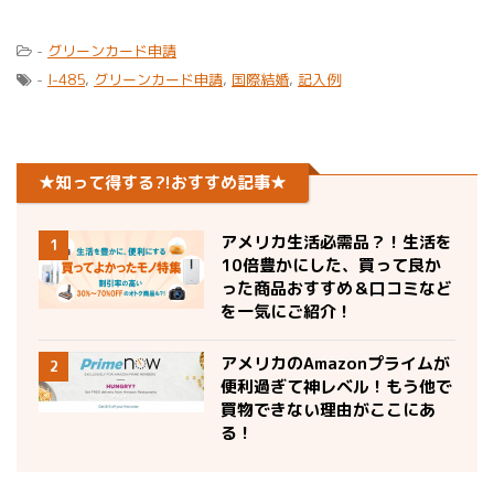
-
グリーンカード申請
-
I-485
,
グリーンカード申請
,
国際結婚
,
記入例
★知って得する?!おすすめ記事★
アメリカ生活必需品？！生活を
1
10倍豊かにした、買って良か
った商品おすすめ＆口コミなど
を一気にご紹介！
アメリカのAmazonプライムが
2
便利過ぎて神レベル！もう他で
買物できない理由がここにあ
る！