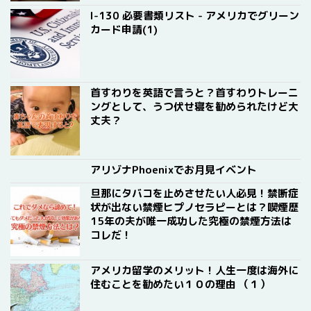
I-130 必要書類リスト - アメリカでグリーン
カード申請(1)
首すわりを英語で言うと？首すわりトレーニ
ングとして、うつ伏せ寝を勧められたけど大
丈夫？
アリゾナPhoenixでお月見イベント
旦那にタバコを止めさせたい人必見！禁断症
状が出ない禁煙ヒプノセラピーとは？喫煙歴
15年の夫が唯一成功した究極の禁煙方法は
コレだ！
アメリカ留学のメリット！人生一度は海外に
住むことを勧めたい１０の理由 （１）