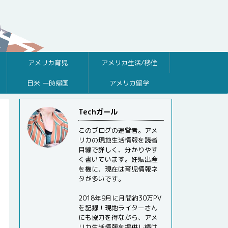
アメリカ育児
アメリカ生活/移住
日米 一時帰国
アメリカ留学
Techガール
このブログの運営者。アメ
リカの現地生活情報を読者
目線で詳しく、分かりやす
く書いています。妊娠出産
を機に、現在は育児情報ネ
タが多いです。
2018年9月に月間約30万PV
を記録！現地ライターさん
にも協力を得ながら、アメ
リカ生活情報を提供し続け