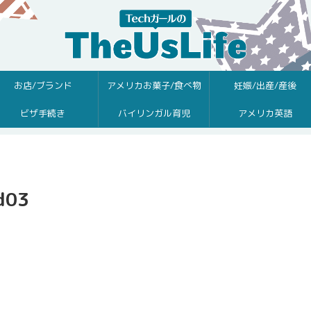
お店/ブランド
アメリカお菓子/食べ物
妊娠/出産/産後
ビザ手続き
バイリンガル育児
アメリカ英語
d03