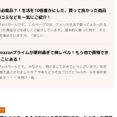
活必需品？！生活を10倍豊かにした、買って良かった商品
口コミなどを一気にご紹介！
Techガールです。 このページでは、アメリカ生活で買ってよかった＆
った商品などを詳しくご紹介しています。 基本的に買った物で、オス
集めていますが、「欲しい ...
mazonプライムが便利過ぎて神レベル！もう他で買物でき
ここにある！
Techガールです。 みなさん、明けましておめでとうございます。年末
顔で過ごされましたか？ 今年もどうぞ当ブログとTechガールを何卒宜
す！＾＾ 年明け一発 ...
の？