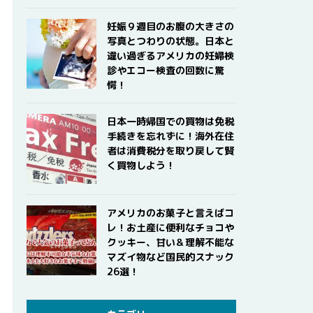
妊娠９週目のお腹の大きさの
写真とつわりの状態。日本と
違い過ぎるアメリカの妊婦検
診やエコー検査の回数に驚
愕！
日本一時帰国での買物は免税
手続きを忘れずに！海外在住
者は消費税分を取り戻して賢
く買物しよう！
アメリカのお菓子と言えばコ
レ！お土産に便利なチョコや
クッキー、甘い＆理解不能な
マズイ物など国民的スナック
26選！