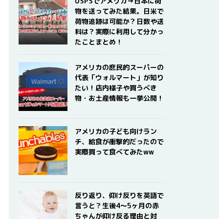
USPSでアメリカ→日本に荷
物を送ってみた結果。日米で
荷物追跡は可能か？日数や送
料は？実際に利用して分かっ
たことまとめ！
アメリカの庶民的スーパーの
代表「ウォルマート」が知り
たい！店内様子や買うべき
物・お土産情報も一挙公開！
アメリカの子ども向けラン
チ、給食が衝撃的だったので
実際買って食べてみたww
反り返り、仰け反りを英語で
言うと？生後4〜5ヶ月の赤
ちゃんが仰け反る理由と対