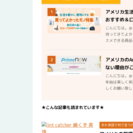
アメリカ生
1
おすすめ＆
こんにちは。＠
持ってきてよか
スメできる商品を
アメリカのA
2
ない理由が
こんにちは。＠
年始は楽しく笑
しくお願い致しま
★こんな記事も読まれています★
あれ英語で何で言う