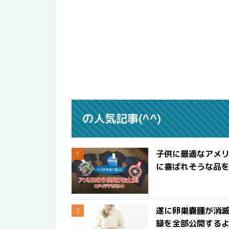
の人気記事(^^)
子供に最適なアメリ
に喜ばれそうな品
遂に卵巣嚢腫が消
録を全部公開する