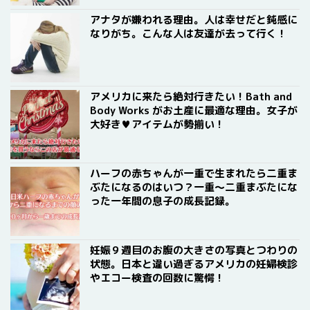
アナタが嫌われる理由。人は幸せだと鈍感に
なりがち。こんな人は友達が去って行く！
アメリカに来たら絶対行きたい！Bath and
Body Works がお土産に最適な理由。女子が
大好き♥アイテムが勢揃い！
ハーフの赤ちゃんが一重で生まれたら二重ま
ぶたになるのはいつ？一重〜二重まぶたにな
った一年間の息子の成長記録。
妊娠９週目のお腹の大きさの写真とつわりの
状態。日本と違い過ぎるアメリカの妊婦検診
やエコー検査の回数に驚愕！