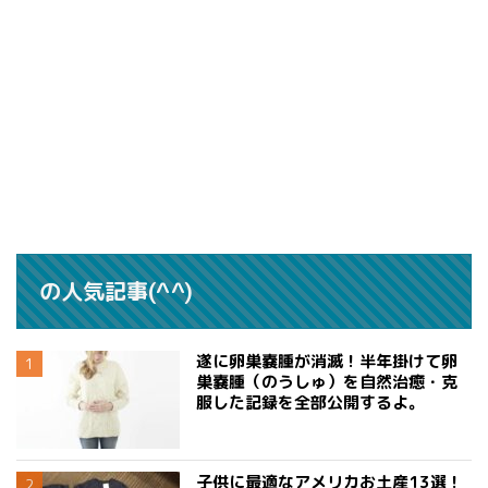
の人気記事(^^)
遂に卵巣嚢腫が消滅！半年掛けて卵
巣嚢腫（のうしゅ）を自然治癒・克
服した記録を全部公開するよ。
子供に最適なアメリカお土産13選！