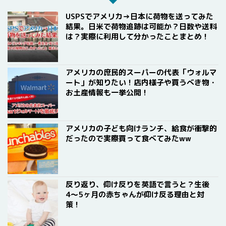
USPSでアメリカ→日本に荷物を送ってみた
結果。日米で荷物追跡は可能か？日数や送料
は？実際に利用して分かったことまとめ！
アメリカの庶民的スーパーの代表「ウォルマ
ート」が知りたい！店内様子や買うべき物・
お土産情報も一挙公開！
アメリカの子ども向けランチ、給食が衝撃的
だったので実際買って食べてみたww
反り返り、仰け反りを英語で言うと？生後
4〜5ヶ月の赤ちゃんが仰け反る理由と対
策！