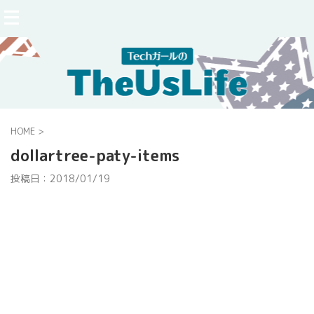
HOME
>
dollartree-paty-items
投稿日：
2018/01/19