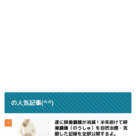
の人気記事(^^)
遂に卵巣嚢腫が消滅！半年掛けて卵
巣嚢腫（のうしゅ）を自然治癒・克
服した記録を全部公開するよ。