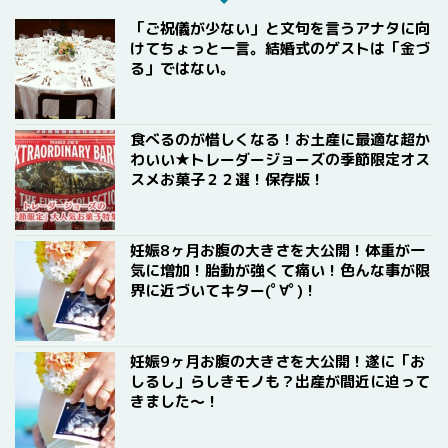
「ご祝儀が少ない」と文句を言うアナタに向
けてちょっと一言。結婚式のゲストは「金づ
る」ではない。
食べるのが惜しくなる！お土産に最適な超か
わいい★トレーダージョーズの季節限定オス
スメお菓子２２選！保存版！
妊娠8ヶ月お腹の大きさを大公開！体重が一
気に増加！胎動が強くて痛い！色んな事が限
界に近づいてキター(ﾟ∀ﾟ)！
妊娠9ヶ月お腹の大きさを大公開！遂に「お
しるし」らしきモノも？出産が間近に迫って
きました〜！