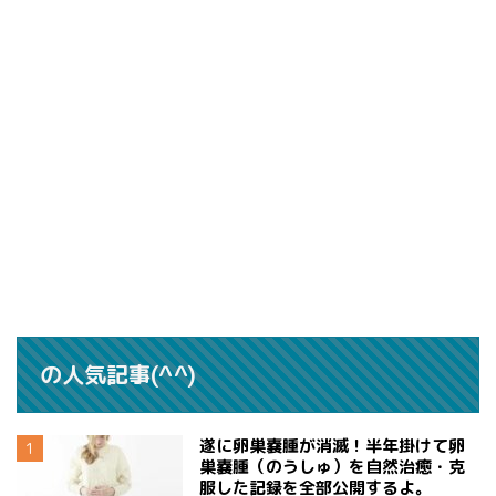
の人気記事(^^)
遂に卵巣嚢腫が消滅！半年掛けて卵
巣嚢腫（のうしゅ）を自然治癒・克
服した記録を全部公開するよ。