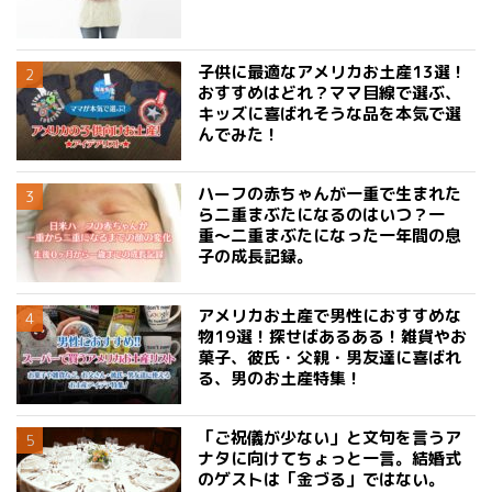
子供に最適なアメリカお土産13選！
おすすめはどれ？ママ目線で選ぶ、
キッズに喜ばれそうな品を本気で選
んでみた！
ハーフの赤ちゃんが一重で生まれた
ら二重まぶたになるのはいつ？一
重〜二重まぶたになった一年間の息
子の成長記録。
アメリカお土産で男性におすすめな
物19選！探せばあるある！雑貨やお
菓子、彼氏・父親・男友達に喜ばれ
る、男のお土産特集！
「ご祝儀が少ない」と文句を言うア
ナタに向けてちょっと一言。結婚式
のゲストは「金づる」ではない。