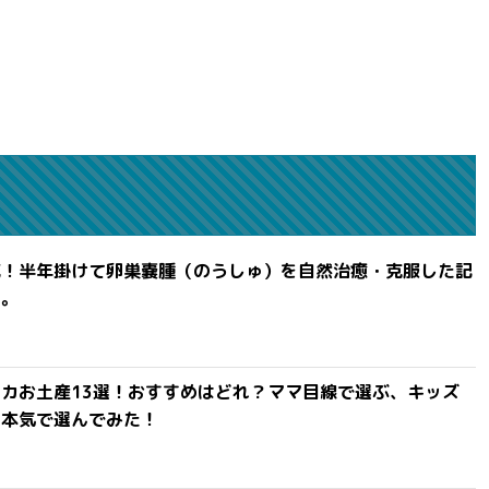
滅！半年掛けて卵巣嚢腫（のうしゅ）を自然治癒・克服した記
よ。
カお土産13選！おすすめはどれ？ママ目線で選ぶ、キッズ
を本気で選んでみた！