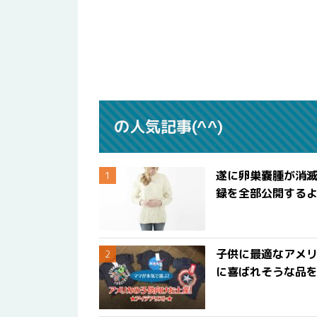
の人気記事(^^)
遂に卵巣嚢腫が消
録を全部公開する
子供に最適なアメリ
に喜ばれそうな品