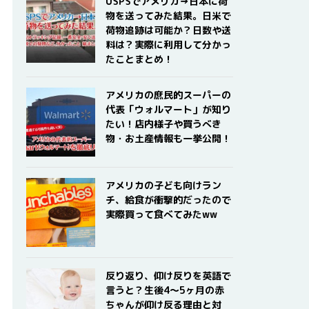
USPSでアメリカ→日本に荷
物を送ってみた結果。日米で
荷物追跡は可能か？日数や送
料は？実際に利用して分かっ
たことまとめ！
アメリカの庶民的スーパーの
代表「ウォルマート」が知り
たい！店内様子や買うべき
物・お土産情報も一挙公開！
アメリカの子ども向けラン
チ、給食が衝撃的だったので
実際買って食べてみたww
反り返り、仰け反りを英語で
言うと？生後4〜5ヶ月の赤
ちゃんが仰け反る理由と対