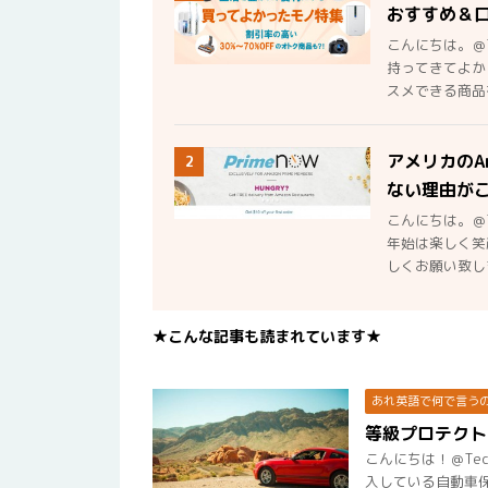
おすすめ＆
こんにちは。＠
持ってきてよか
スメできる商品を
アメリカのA
2
ない理由が
こんにちは。＠
年始は楽しく笑
しくお願い致しま
★こんな記事も読まれています★
あれ英語で何で言う
等級プロテクト
こんにちは！＠Te
入している自動車