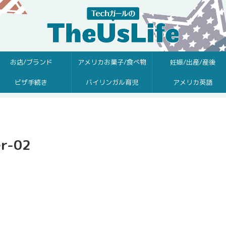
お店/ブランド
アメリカお菓子/食べ物
妊娠/出産/産後
ビザ手続き
バイリンガル育児
アメリカ英語
er-02