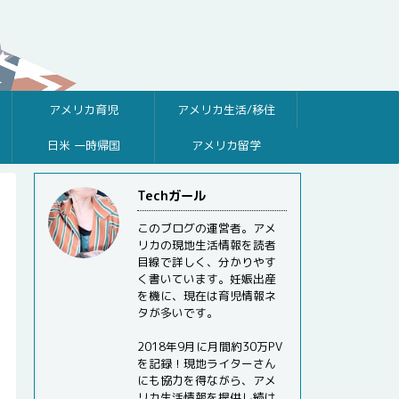
アメリカ育児
アメリカ生活/移住
日米 一時帰国
アメリカ留学
Techガール
このブログの運営者。アメ
リカの現地生活情報を読者
目線で詳しく、分かりやす
く書いています。妊娠出産
を機に、現在は育児情報ネ
タが多いです。
2018年9月に月間約30万PV
を記録！現地ライターさん
にも協力を得ながら、アメ
リカ生活情報を提供し続け