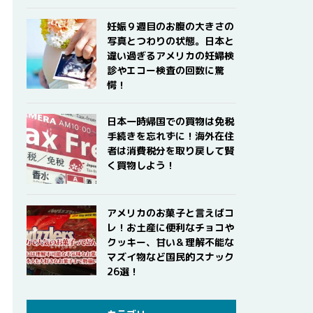
妊娠９週目のお腹の大きさの
写真とつわりの状態。日本と
違い過ぎるアメリカの妊婦検
診やエコー検査の回数に驚
愕！
日本一時帰国での買物は免税
手続きを忘れずに！海外在住
者は消費税分を取り戻して賢
く買物しよう！
アメリカのお菓子と言えばコ
レ！お土産に便利なチョコや
クッキー、甘い＆理解不能な
マズイ物など国民的スナック
26選！