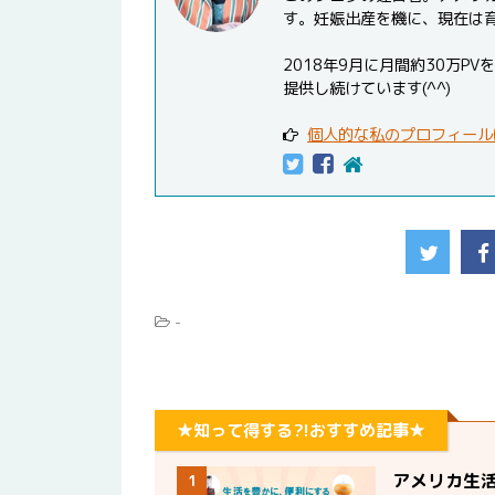
す。妊娠出産を機に、現在は
2018年9月に月間約30万
提供し続けています(^^)
個人的な私のプロフィール
-
★知って得する?!おすすめ記事★
アメリカ生
1