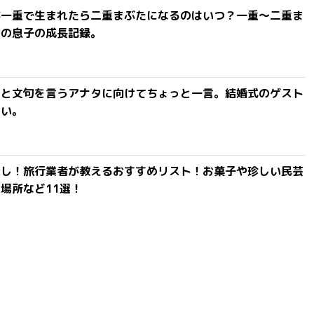
が一重で生まれたら二重まぶたになるのはいつ？一重〜二重ま
間の息子の成長記録。
」と文句を言うアナタに向けてちょっと一言。結婚式のゲスト
ない。
探し！旅行業者が教えるおすすめリスト！お菓子や珍しい民芸
場所など11選！