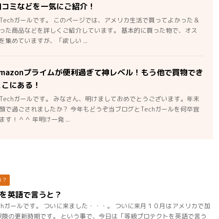
口コミなどを一気にご紹介！
Techガールです。 このページでは、アメリカ生活で買ってよかった＆
った商品などを詳しくご紹介しています。 基本的に買った物で、オス
集めていますが、「欲しい ...
mazonプライムが便利過ぎて神レベル！もう他で買物でき
ここにある！
Techガールです。 みなさん、明けましておめでとうございます。年末
顔で過ごされましたか？ 今年もどうぞ当ブログとTechガールを何卒宜
す！＾＾ 年明け一発 ...
の？
を英語で言うと？
chガールです。 ついに来ました・・・。 ついに来月１０月はアメリカで加
保険の更新時期です。 という事で、今日は「等級プロテクトを英語で言う