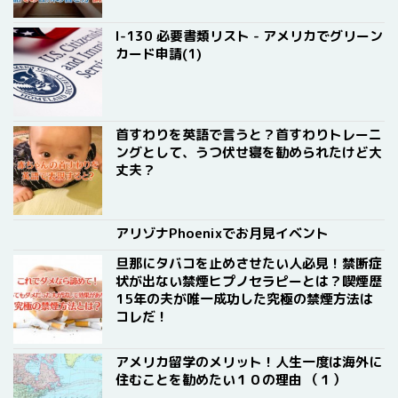
I-130 必要書類リスト - アメリカでグリーン
カード申請(1)
首すわりを英語で言うと？首すわりトレーニ
ングとして、うつ伏せ寝を勧められたけど大
丈夫？
アリゾナPhoenixでお月見イベント
旦那にタバコを止めさせたい人必見！禁断症
状が出ない禁煙ヒプノセラピーとは？喫煙歴
15年の夫が唯一成功した究極の禁煙方法は
コレだ！
アメリカ留学のメリット！人生一度は海外に
住むことを勧めたい１０の理由 （１）