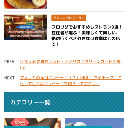
アメリカのレストラン
フロリダでおすすめレストラン9選！
在住者が選ぶ！美味しくて楽しい、
絶対行くべき外さない食事はこの店
で！
I-485 必要書類リスト - アメリカでグリーンカード申請
PREV
(5)
アメリカの元祖パンケーキ（？）IHOP（アイホップ）に
NEXT
行って巨大なパンケーキを喰らって来たよ！
カテゴリー一覧