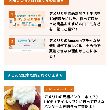
★知って得する?!おすすめ記事★
アメリカ生活必需品？！生活を
1
10倍豊かにした、買って良か
った商品おすすめ＆口コミなど
を一気にご紹介！
アメリカのAmazonプライムが
2
便利過ぎて神レベル！もう他で
買物できない理由がここにあ
る！
★こんな記事も読まれています★
アメリカのレストラン
アメリカの元祖パンケーキ（？）
IHOP（アイホップ）に行って巨大な
パンケーキを喰らって来たよ！