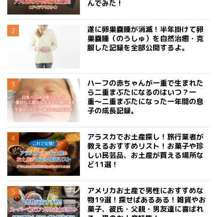
んでみた！
遂に卵巣嚢腫が消滅！半年掛けて卵
巣嚢腫（のうしゅ）を自然治癒・克
服した記録を全部公開するよ。
ハーフの赤ちゃんが一重で生まれた
ら二重まぶたになるのはいつ？一
重〜二重まぶたになった一年間の息
子の成長記録。
アラスカでお土産探し！旅行業者が
教えるおすすめリスト！お菓子や珍
しい民芸品、お土産が買える場所な
ど11選！
アメリカお土産で男性におすすめな
物19選！探せばあるある！雑貨やお
菓子、彼氏・父親・男友達に喜ばれ