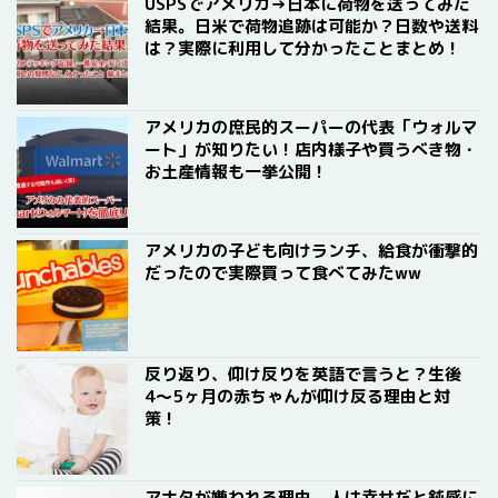
USPSでアメリカ→日本に荷物を送ってみた
結果。日米で荷物追跡は可能か？日数や送料
は？実際に利用して分かったことまとめ！
アメリカの庶民的スーパーの代表「ウォルマ
ート」が知りたい！店内様子や買うべき物・
お土産情報も一挙公開！
アメリカの子ども向けランチ、給食が衝撃的
だったので実際買って食べてみたww
反り返り、仰け反りを英語で言うと？生後
4〜5ヶ月の赤ちゃんが仰け反る理由と対
策！
アナタが嫌われる理由。人は幸せだと鈍感に