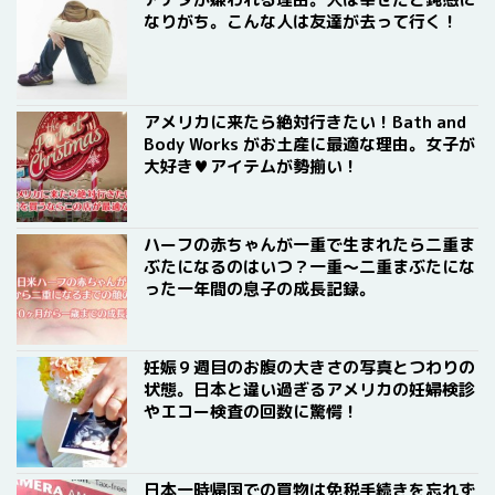
なりがち。こんな人は友達が去って行く！
アメリカに来たら絶対行きたい！Bath and
Body Works がお土産に最適な理由。女子が
大好き♥アイテムが勢揃い！
ハーフの赤ちゃんが一重で生まれたら二重ま
ぶたになるのはいつ？一重〜二重まぶたにな
った一年間の息子の成長記録。
妊娠９週目のお腹の大きさの写真とつわりの
状態。日本と違い過ぎるアメリカの妊婦検診
やエコー検査の回数に驚愕！
日本一時帰国での買物は免税手続きを忘れず