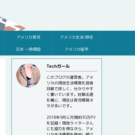
アメリカ育児
アメリカ生活/移住
日米 一時帰国
アメリカ留学
Techガール
このブログの運営者。アメ
リカの現地生活情報を読者
目線で詳しく、分かりやす
く書いています。妊娠出産
を機に、現在は育児情報ネ
タが多いです。
2018年9月に月間約30万PV
を記録！現地ライターさん
にも協力を得ながら、アメ
リカ生活情報を提供し続け