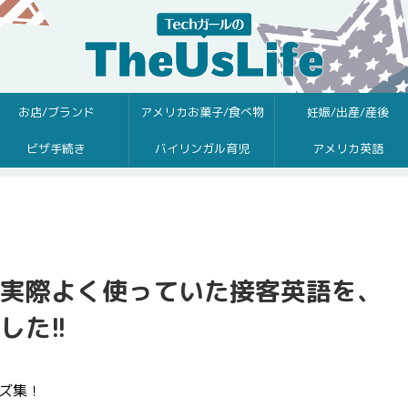
お店/ブランド
アメリカお菓子/食べ物
妊娠/出産/産後
ビザ手続き
バイリンガル育児
アメリカ英語
実際よく使っていた接客英語を、
た!!