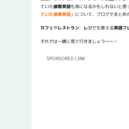
ていた
接客英語
も為になるかもしれないと思
ていた接客英語」
について、ブログでまとめ
カフェ
や
レストラン
、
レジ
でも使える
英語フ
それでは一緒に見て行きましょう〜〜！
SPONSORED LINK