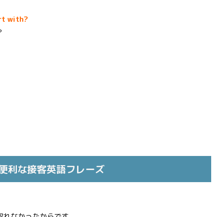
rt with?
？
便利な接客英語フレーズ
取れなかったからです。