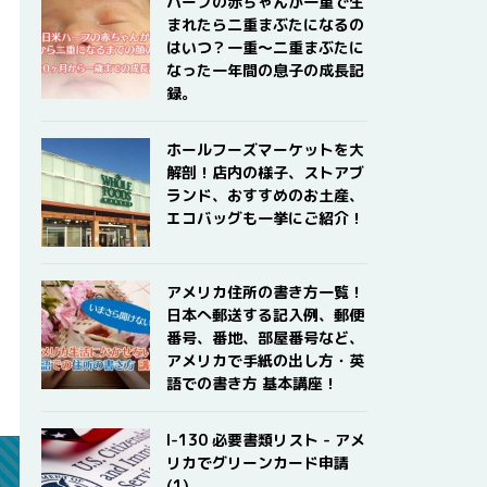
ハーフの赤ちゃんが一重で生
まれたら二重まぶたになるの
はいつ？一重〜二重まぶたに
なった一年間の息子の成長記
録。
ホールフーズマーケットを大
解剖！店内の様子、ストアブ
ランド、おすすめのお土産、
エコバッグも一挙にご紹介！
アメリカ住所の書き方一覧！
日本へ郵送する記入例、郵便
番号、番地、部屋番号など、
アメリカで手紙の出し方・英
語での書き方 基本講座！
I-130 必要書類リスト - アメ
リカでグリーンカード申請
(1)