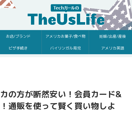
お店/ブランド
アメリカお菓子/食べ物
妊娠/出産/産後
ビザ手続き
バイリンガル育児
アメリカ英語
カの方が断然安い！会員カード&
！通販を使って賢く買い物しよ