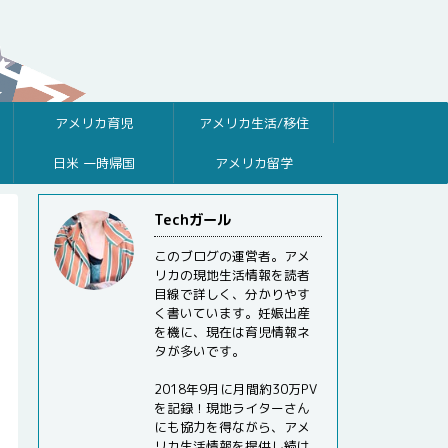
アメリカ育児
アメリカ生活/移住
日米 一時帰国
アメリカ留学
Techガール
このブログの運営者。アメ
リカの現地生活情報を読者
目線で詳しく、分かりやす
く書いています。妊娠出産
を機に、現在は育児情報ネ
タが多いです。
2018年9月に月間約30万PV
を記録！現地ライターさん
にも協力を得ながら、アメ
リカ生活情報を提供し続け