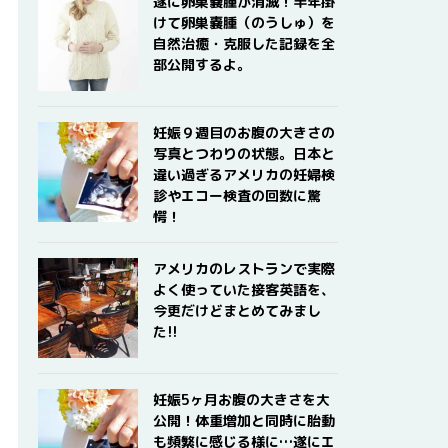
遂に卵巣嚢腫が消滅！半年掛
けて卵巣嚢腫（のうしゅ）を
自然治癒・克服した記録を全
部公開するよ。
妊娠９週目のお腹の大きさの
写真とつわりの状態。日本と
違い過ぎるアメリカの妊婦検
診やエコー検査の回数に驚
愕！
アメリカのレストランで実際
よく使っていた接客英語を、
今更だけどまとめてみまし
た!!
妊娠5ヶ月お腹の大きさを大
公開！体重増加と同時に胎動
も頻繁に感じる様に…遂にエ