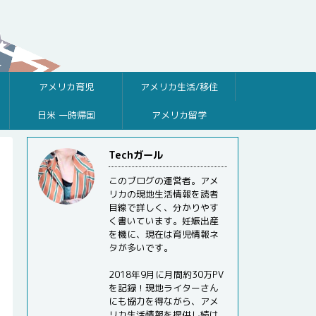
アメリカ育児
アメリカ生活/移住
日米 一時帰国
アメリカ留学
Techガール
このブログの運営者。アメ
リカの現地生活情報を読者
目線で詳しく、分かりやす
く書いています。妊娠出産
を機に、現在は育児情報ネ
タが多いです。
2018年9月に月間約30万PV
を記録！現地ライターさん
にも協力を得ながら、アメ
リカ生活情報を提供し続け