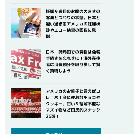
妊娠９週目のお腹の大きさの
写真とつわりの状態。日本と
違い過ぎるアメリカの妊婦検
診やエコー検査の回数に驚
愕！
日本一時帰国での買物は免税
手続きを忘れずに！海外在住
者は消費税分を取り戻して賢
く買物しよう！
アメリカのお菓子と言えばコ
レ！お土産に便利なチョコや
クッキー、甘い＆理解不能な
マズイ物など国民的スナック
26選！