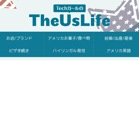
お店/ブランド
アメリカお菓子/食べ物
妊娠/出産/産後
ビザ手続き
バイリンガル育児
アメリカ英語