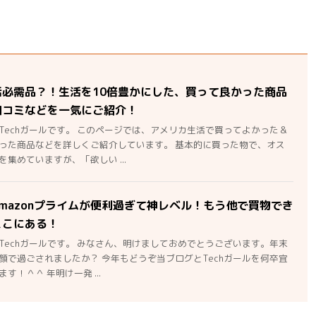
活必需品？！生活を10倍豊かにした、買って良かった商品
口コミなどを一気にご紹介！
Techガールです。 このページでは、アメリカ生活で買ってよかった＆
った商品などを詳しくご紹介しています。 基本的に買った物で、オス
集めていますが、「欲しい ...
mazonプライムが便利過ぎて神レベル！もう他で買物でき
ここにある！
Techガールです。 みなさん、明けましておめでとうございます。年末
顔で過ごされましたか？ 今年もどうぞ当ブログとTechガールを何卒宜
す！＾＾ 年明け一発 ...