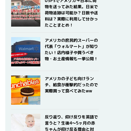
USPSでアメリカ→日本に荷
物を送ってみた結果。日米で
荷物追跡は可能か？日数や送
料は？実際に利用して分かっ
たことまとめ！
アメリカの庶民的スーパーの
代表「ウォルマート」が知り
たい！店内様子や買うべき
物・お土産情報も一挙公開！
アメリカの子ども向けラン
チ、給食が衝撃的だったので
実際買って食べてみたww
反り返り、仰け反りを英語で
言うと？生後4〜5ヶ月の赤
ちゃんが仰け反る理由と対