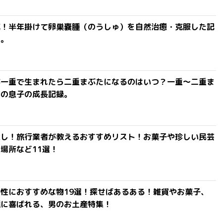
滅！半年掛けて卵巣嚢腫（のうしゅ）を自然治癒・克服した記
よ。
が一重で生まれたら二重まぶたになるのはいつ？一重〜二重ま
間の息子の成長記録。
探し！旅行業者が教えるおすすめリスト！お菓子や珍しい民芸
場所など11選！
性におすすめな物19選！探せばあるある！雑貨やお菓子、
達に喜ばれる、男のお土産特集！