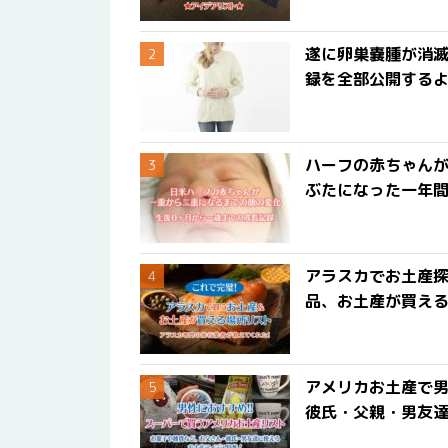
遂に卵巣嚢腫が消
録を全部公開する
ハーフの赤ちゃん
ぶたになった一年
アラスカでお土産
品、お土産が買える
アメリカお土産で男
彼氏・父親・男友