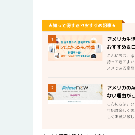
★知って得する?!おすすめ記事★
アメリカ生
1
おすすめ＆
こんにちは。＠
持ってきてよか
スメできる商品を
アメリカのA
2
ない理由が
こんにちは。＠
年始は楽しく笑
しくお願い致しま