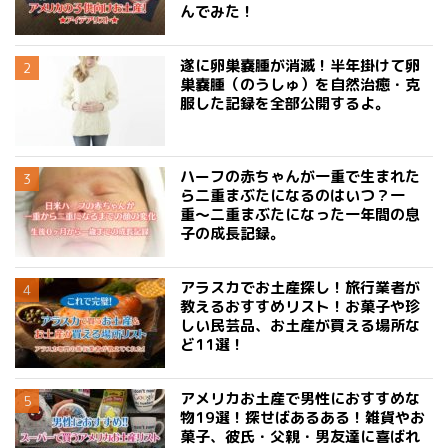
んでみた！
遂に卵巣嚢腫が消滅！半年掛けて卵
巣嚢腫（のうしゅ）を自然治癒・克
服した記録を全部公開するよ。
ハーフの赤ちゃんが一重で生まれた
ら二重まぶたになるのはいつ？一
重〜二重まぶたになった一年間の息
子の成長記録。
アラスカでお土産探し！旅行業者が
教えるおすすめリスト！お菓子や珍
しい民芸品、お土産が買える場所な
ど11選！
アメリカお土産で男性におすすめな
物19選！探せばあるある！雑貨やお
菓子、彼氏・父親・男友達に喜ばれ