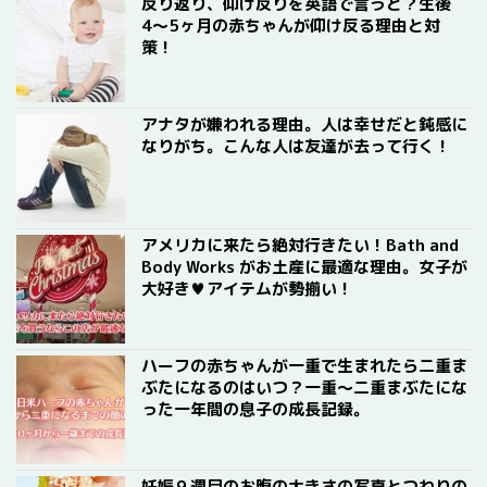
反り返り、仰け反りを英語で言うと？生後
4〜5ヶ月の赤ちゃんが仰け反る理由と対
策！
アナタが嫌われる理由。人は幸せだと鈍感に
なりがち。こんな人は友達が去って行く！
アメリカに来たら絶対行きたい！Bath and
Body Works がお土産に最適な理由。女子が
大好き♥アイテムが勢揃い！
ハーフの赤ちゃんが一重で生まれたら二重ま
ぶたになるのはいつ？一重〜二重まぶたにな
った一年間の息子の成長記録。
妊娠９週目のお腹の大きさの写真とつわりの