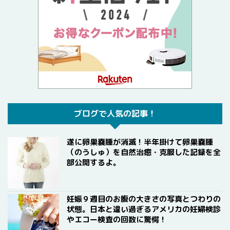
ブログで人気の記事！
遂に卵巣嚢腫が消滅！半年掛けて卵巣嚢腫
（のうしゅ）を自然治癒・克服した記録を全
部公開するよ。
妊娠９週目のお腹の大きさの写真とつわりの
状態。日本と違い過ぎるアメリカの妊婦検診
やエコー検査の回数に驚愕！