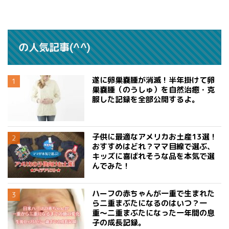
の人気記事(^^)
遂に卵巣嚢腫が消滅！半年掛けて卵
巣嚢腫（のうしゅ）を自然治癒・克
服した記録を全部公開するよ。
子供に最適なアメリカお土産13選！
おすすめはどれ？ママ目線で選ぶ、
キッズに喜ばれそうな品を本気で選
んでみた！
ハーフの赤ちゃんが一重で生まれた
ら二重まぶたになるのはいつ？一
重〜二重まぶたになった一年間の息
子の成長記録。