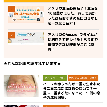
アメリカ生活必需品？！生活を
1
10倍豊かにした、買って良か
った商品おすすめ＆口コミなど
を一気にご紹介！
アメリカのAmazonプライムが
2
便利過ぎて神レベル！もう他で
買物できない理由がここにあ
る！
★こんな記事も読まれています★
アメリカで子育て
赤ちゃんの成長（0歳）
ハーフの赤ちゃんが一重で生まれた
ら二重まぶたになるのはいつ？一
重〜二重まぶたになった一年間の息
子の成長記録。