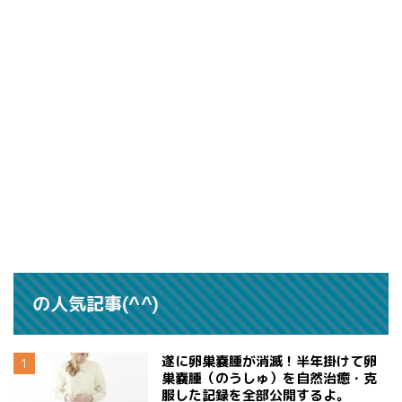
の人気記事(^^)
遂に卵巣嚢腫が消滅！半年掛けて卵
巣嚢腫（のうしゅ）を自然治癒・克
服した記録を全部公開するよ。