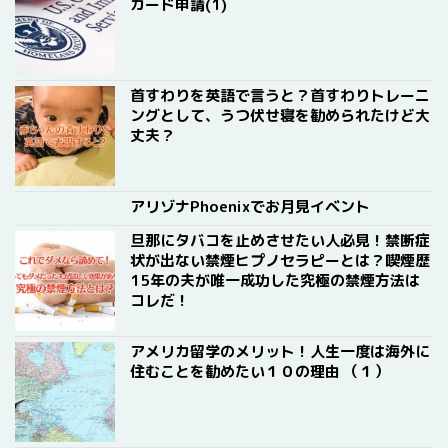
カード申請(1)
首すわりを英語で言うと？首すわりトレーニ
ングとして、うつ伏せ寝を勧められたけど大
丈夫？
アリゾナPhoenixでお月見イベント
旦那にタバコを止めさせたい人必見！禁断症
状が出ない禁煙ヒプノセラピーとは？喫煙歴
15年の夫が唯一成功した究極の禁煙方法は
コレだ！
アメリカ留学のメリット！人生一度は海外に
住むことを勧めたい１０の理由 （１）