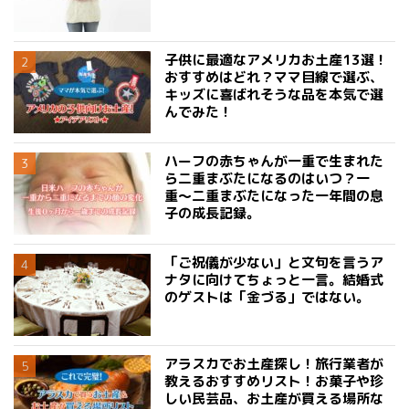
子供に最適なアメリカお土産13選！
おすすめはどれ？ママ目線で選ぶ、
キッズに喜ばれそうな品を本気で選
んでみた！
ハーフの赤ちゃんが一重で生まれた
ら二重まぶたになるのはいつ？一
重〜二重まぶたになった一年間の息
子の成長記録。
「ご祝儀が少ない」と文句を言うア
ナタに向けてちょっと一言。結婚式
のゲストは「金づる」ではない。
アラスカでお土産探し！旅行業者が
教えるおすすめリスト！お菓子や珍
しい民芸品、お土産が買える場所な