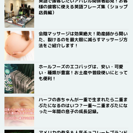
英語で接客したいアパレル関係者必見！お客
様の接客に使える英語フレーズ集（ショップ
店員編）
会陰マッサージは効果絶大！助産師から聞い
た、裂けるのを最大限に減らすマッサージ方
法をご紹介します！
ホールフーズのエコバッグは、安い・可愛
い・種類が豊富！お土産や普段使いにとって
も便利！
ハーフの赤ちゃんが一重で生まれたら二重ま
ぶたになるのはいつ？一重〜二重まぶたにな
った一年間の息子の成長記録。
アメリカの有名＆人気チョコレートブランド