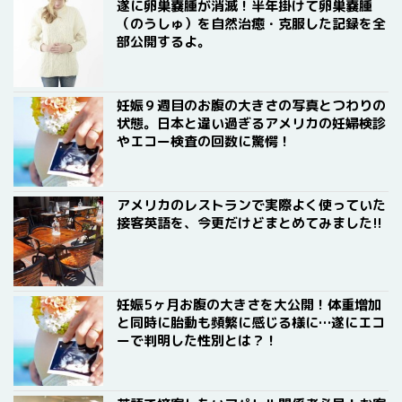
遂に卵巣嚢腫が消滅！半年掛けて卵巣嚢腫
（のうしゅ）を自然治癒・克服した記録を全
部公開するよ。
妊娠９週目のお腹の大きさの写真とつわりの
状態。日本と違い過ぎるアメリカの妊婦検診
やエコー検査の回数に驚愕！
アメリカのレストランで実際よく使っていた
接客英語を、今更だけどまとめてみました!!
妊娠5ヶ月お腹の大きさを大公開！体重増加
と同時に胎動も頻繁に感じる様に…遂にエコ
ーで判明した性別とは？！