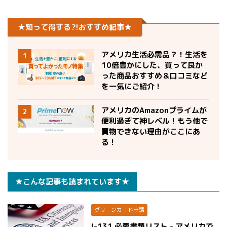
★知って得する?!おすすめ記事★
アメリカ生活必需品？！生活を
1
10倍豊かにした、買って良か
った商品おすすめ＆口コミなど
を一気にご紹介！
アメリカのAmazonプライムが
2
便利過ぎて神レベル！もう他で
買物できない理由がここにあ
る！
★こんな記事も読まれています★
グリーンカード申請
I-131 必要書類リスト - アメリカで