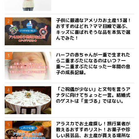
子供に最適なアメリカお土産13選！
おすすめはどれ？ママ目線で選ぶ、
キッズに喜ばれそうな品を本気で選
んでみた！
ハーフの赤ちゃんが一重で生まれた
ら二重まぶたになるのはいつ？一
重〜二重まぶたになった一年間の息
子の成長記録。
「ご祝儀が少ない」と文句を言うア
ナタに向けてちょっと一言。結婚式
のゲストは「金づる」ではない。
アラスカでお土産探し！旅行業者が
教えるおすすめリスト！お菓子や珍
しい民芸品、お土産が買える場所な