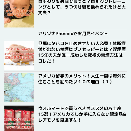
首すわりを英語で言うと？首すわりトレーニ
ングとして、うつ伏せ寝を勧められたけど大
丈夫？
アリゾナPhoenixでお月見イベント
旦那にタバコを止めさせたい人必見！禁断症
状が出ない禁煙ヒプノセラピーとは？喫煙歴
15年の夫が唯一成功した究極の禁煙方法は
コレだ！
アメリカ留学のメリット！人生一度は海外に
住むことを勧めたい１０の理由 （１）
ウォルマートで買うべきオススメのお土産
15選！アメリカでしか手に入らない限定品&
レアモノを見逃すな！