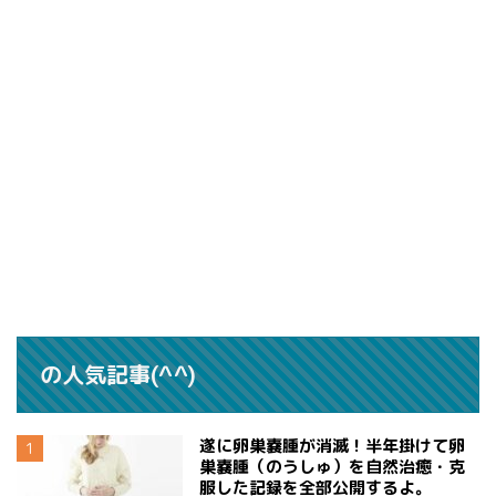
の人気記事(^^)
遂に卵巣嚢腫が消滅！半年掛けて卵
巣嚢腫（のうしゅ）を自然治癒・克
服した記録を全部公開するよ。