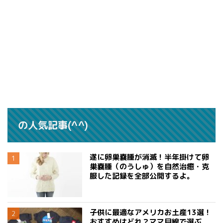
の人気記事(^^)
遂に卵巣嚢腫が消滅！半年掛けて卵
巣嚢腫（のうしゅ）を自然治癒・克
服した記録を全部公開するよ。
子供に最適なアメリカお土産13選！
おすすめはどれ？ママ目線で選ぶ、