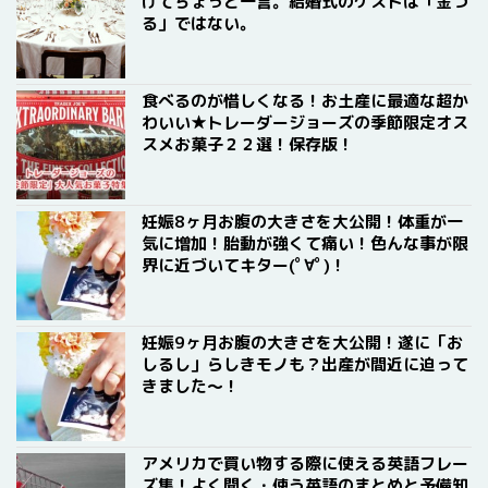
けてちょっと一言。結婚式のゲストは「金づ
る」ではない。
食べるのが惜しくなる！お土産に最適な超か
わいい★トレーダージョーズの季節限定オス
スメお菓子２２選！保存版！
妊娠8ヶ月お腹の大きさを大公開！体重が一
気に増加！胎動が強くて痛い！色んな事が限
界に近づいてキター(ﾟ∀ﾟ)！
妊娠9ヶ月お腹の大きさを大公開！遂に「お
しるし」らしきモノも？出産が間近に迫って
きました〜！
アメリカで買い物する際に使える英語フレー
ズ集！よく聞く・使う英語のまとめと予備知