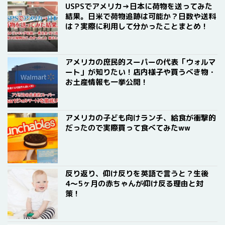
USPSでアメリカ→日本に荷物を送ってみた
結果。日米で荷物追跡は可能か？日数や送料
は？実際に利用して分かったことまとめ！
アメリカの庶民的スーパーの代表「ウォルマ
ート」が知りたい！店内様子や買うべき物・
お土産情報も一挙公開！
アメリカの子ども向けランチ、給食が衝撃的
だったので実際買って食べてみたww
反り返り、仰け反りを英語で言うと？生後
4〜5ヶ月の赤ちゃんが仰け反る理由と対
策！