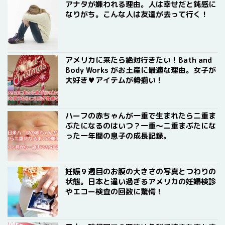
アナタが嫌われる理由。人は幸せだと鈍感に
なりがち。こんな人は友達が去って行く！
アメリカに来たら絶対行きたい！Bath and
Body Works がお土産に最適な理由。女子が
大好き♥アイテムが勢揃い！
ハーフの赤ちゃんが一重で生まれたら二重ま
ぶたになるのはいつ？一重〜二重まぶたにな
った一年間の息子の成長記録。
妊娠９週目のお腹の大きさの写真とつわりの
状態。日本と違い過ぎるアメリカの妊婦検診
やエコー検査の回数に驚愕！