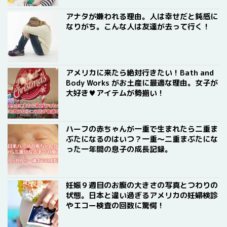
アナタが嫌われる理由。人は幸せだと鈍感に
なりがち。こんな人は友達が去って行く！
アメリカに来たら絶対行きたい！Bath and
Body Works がお土産に最適な理由。女子が
大好き♥アイテムが勢揃い！
ハーフの赤ちゃんが一重で生まれたら二重ま
ぶたになるのはいつ？一重〜二重まぶたにな
った一年間の息子の成長記録。
妊娠９週目のお腹の大きさの写真とつわりの
状態。日本と違い過ぎるアメリカの妊婦検診
やエコー検査の回数に驚愕！