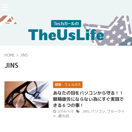
HOME
>
JINS
JINS
健康・ウェルネス
あなたの目をパソコンから守る！！
眼精疲労にならない為にすぐ実践で
きる６つの事！
2014/1/8
JINS
,
パソコン
,
ブルーライ
ト
,
疲れ目