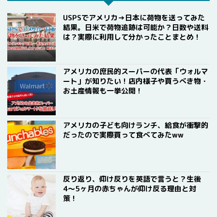
USPSでアメリカ→日本に荷物を送ってみた
結果。日米で荷物追跡は可能か？日数や送料
は？実際に利用して分かったことまとめ！
アメリカの庶民的スーパーの代表「ウォルマ
ート」が知りたい！店内様子や買うべき物・
お土産情報も一挙公開！
アメリカの子ども向けランチ、給食が衝撃的
だったので実際買って食べてみたww
反り返り、仰け反りを英語で言うと？生後
4〜5ヶ月の赤ちゃんが仰け反る理由と対
策！