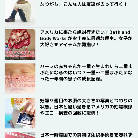
なりがち。こんな人は友達が去って行く！
アメリカに来たら絶対行きたい！Bath and
Body Works がお土産に最適な理由。女子が
大好き♥アイテムが勢揃い！
ハーフの赤ちゃんが一重で生まれたら二重ま
ぶたになるのはいつ？一重〜二重まぶたにな
った一年間の息子の成長記録。
妊娠９週目のお腹の大きさの写真とつわりの
状態。日本と違い過ぎるアメリカの妊婦検診
やエコー検査の回数に驚愕！
日本一時帰国での買物は免税手続きを忘れず