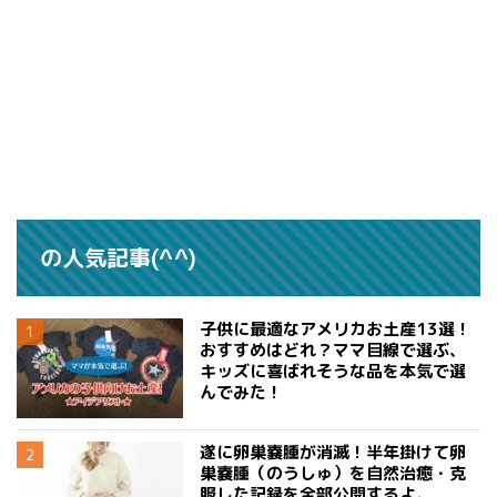
の人気記事(^^)
子供に最適なアメリカお土産13選！
おすすめはどれ？ママ目線で選ぶ、
キッズに喜ばれそうな品を本気で選
んでみた！
遂に卵巣嚢腫が消滅！半年掛けて卵
巣嚢腫（のうしゅ）を自然治癒・克
服した記録を全部公開するよ。