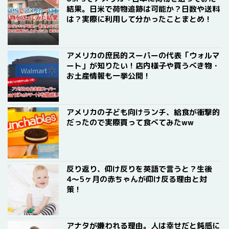
結果。日米で荷物追跡は可能か？日数や送料
は？実際に利用して分かったことまとめ！
アメリカの庶民的スーパーの代表「ウォルマ
ート」が知りたい！店内様子や買うべき物・
お土産情報も一挙公開！
アメリカの子ども向けランチ、給食が衝撃的
だったので実際買って食べてみたww
反り返り、仰け反りを英語で言うと？生後
4〜5ヶ月の赤ちゃんが仰け反る理由と対
策！
アナタが嫌われる理由。人は幸せだと鈍感に