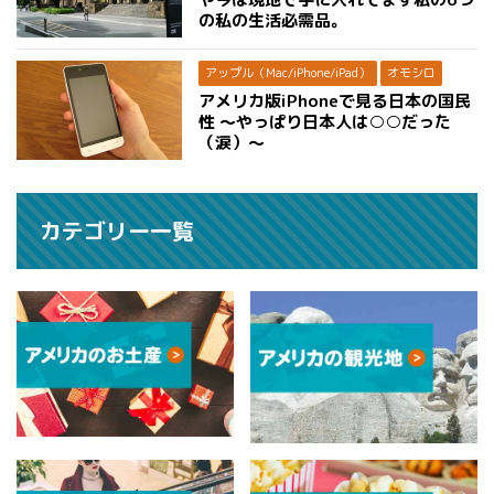
の私の生活必需品。
アップル（Mac/iPhone/iPad）
オモシロ
アメリカ版iPhoneで見る日本の国民
性 〜やっぱり日本人は○○だった
（涙）〜
カテゴリー一覧