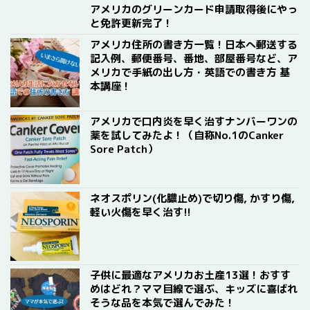
アメリカのグリーンカード申請取得後にやっ
と免許更新完了！
アメリカ住所の書き方一覧！日本へ郵送する
記入例、郵便番号、番地、部屋番号など、ア
メリカで手紙の出し方・英語での書き方 基
本講座！
アメリカで口内炎を早く治すナンバーワンの
薬を試してみたよ！（自称No.1のCanker
Sore Patch）
ネオスポリン(化膿止め)で切り傷, かすり傷,
軽い火傷を早く治す!!
子供に最適なアメリカお土産13選！おすす
めはどれ？ママ目線で選ぶ、キッズに喜ばれ
そうな品を本気で選んでみた！