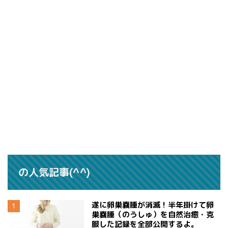
の人気記事(^^)
遂に卵巣嚢腫が消滅！半年掛けて卵
巣嚢腫（のうしゅ）を自然治癒・克
服した記録を全部公開するよ。