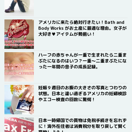
アメリカに来たら絶対行きたい！Bath and
Body Works がお土産に最適な理由。女子が
大好き♥アイテムが勢揃い！
ハーフの赤ちゃんが一重で生まれたら二重ま
ぶたになるのはいつ？一重〜二重まぶたにな
った一年間の息子の成長記録。
妊娠９週目のお腹の大きさの写真とつわりの
状態。日本と違い過ぎるアメリカの妊婦検診
やエコー検査の回数に驚愕！
日本一時帰国での買物は免税手続きを忘れず
に！海外在住者は消費税分を取り戻して賢く