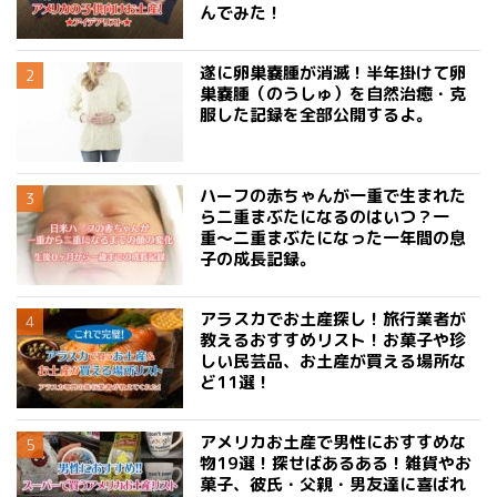
んでみた！
遂に卵巣嚢腫が消滅！半年掛けて卵
巣嚢腫（のうしゅ）を自然治癒・克
服した記録を全部公開するよ。
ハーフの赤ちゃんが一重で生まれた
ら二重まぶたになるのはいつ？一
重〜二重まぶたになった一年間の息
子の成長記録。
アラスカでお土産探し！旅行業者が
教えるおすすめリスト！お菓子や珍
しい民芸品、お土産が買える場所な
ど11選！
アメリカお土産で男性におすすめな
物19選！探せばあるある！雑貨やお
菓子、彼氏・父親・男友達に喜ばれ