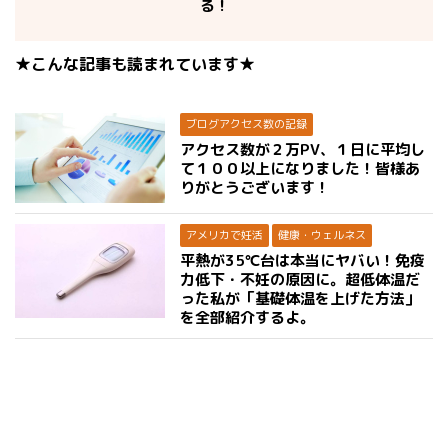
る！
★こんな記事も読まれています★
ブログアクセス数の記録
アクセス数が２万PV、１日に平均し
て１００以上になりました！皆様あ
りがとうございます！
アメリカで妊活
健康・ウェルネス
平熱が35℃台は本当にヤバい！免疫
力低下・不妊の原因に。超低体温だ
った私が「基礎体温を上げた方法」
を全部紹介するよ。