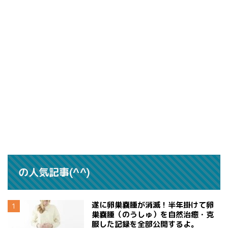
の人気記事(^^)
遂に卵巣嚢腫が消滅！半年掛けて卵
巣嚢腫（のうしゅ）を自然治癒・克
服した記録を全部公開するよ。