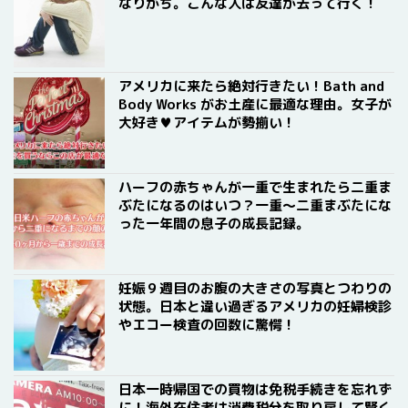
なりがち。こんな人は友達が去って行く！
アメリカに来たら絶対行きたい！Bath and
Body Works がお土産に最適な理由。女子が
大好き♥アイテムが勢揃い！
ハーフの赤ちゃんが一重で生まれたら二重ま
ぶたになるのはいつ？一重〜二重まぶたにな
った一年間の息子の成長記録。
妊娠９週目のお腹の大きさの写真とつわりの
状態。日本と違い過ぎるアメリカの妊婦検診
やエコー検査の回数に驚愕！
日本一時帰国での買物は免税手続きを忘れず
に！海外在住者は消費税分を取り戻して賢く