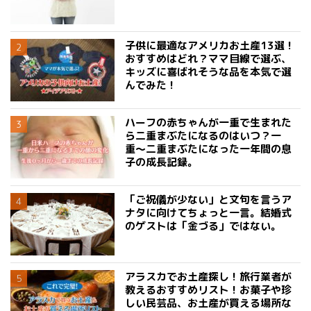
子供に最適なアメリカお土産13選！
おすすめはどれ？ママ目線で選ぶ、
キッズに喜ばれそうな品を本気で選
んでみた！
ハーフの赤ちゃんが一重で生まれた
ら二重まぶたになるのはいつ？一
重〜二重まぶたになった一年間の息
子の成長記録。
「ご祝儀が少ない」と文句を言うア
ナタに向けてちょっと一言。結婚式
のゲストは「金づる」ではない。
アラスカでお土産探し！旅行業者が
教えるおすすめリスト！お菓子や珍
しい民芸品、お土産が買える場所な