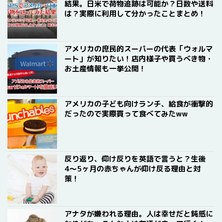
結果。日米で荷物追跡は可能か？日数や送料
は？実際に利用して分かったことまとめ！
アメリカの庶民的スーパーの代表「ウォルマ
ート」が知りたい！店内様子や買うべき物・
お土産情報も一挙公開！
アメリカの子ども向けランチ、給食が衝撃的
だったので実際買って食べてみたww
反り返り、仰け反りを英語で言うと？生後
4〜5ヶ月の赤ちゃんが仰け反る理由と対
策！
アナタが嫌われる理由。人は幸せだと鈍感に