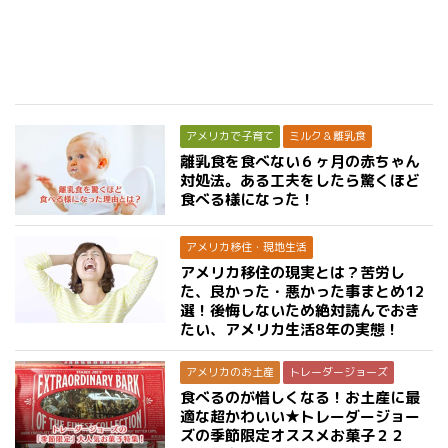
アメリカで子育て
ミルク＆離乳食
離乳食を食べない６ヶ月の赤ちゃん
対処法。ある工夫をしたら驚くほど
食べる様になった！
アメリカ移住・現地生活
アメリカ移住の現実とは？苦労し
た、良かった・悪かった事まとめ12
選！後悔しないため絶対読んでおき
たい、アメリカ生活8年の実態！
アメリカのお土産
トレーダージョーズ
食べるのが惜しくなる！お土産に最
適な超かわいい★トレーダージョー
ズの季節限定オススメお菓子２２