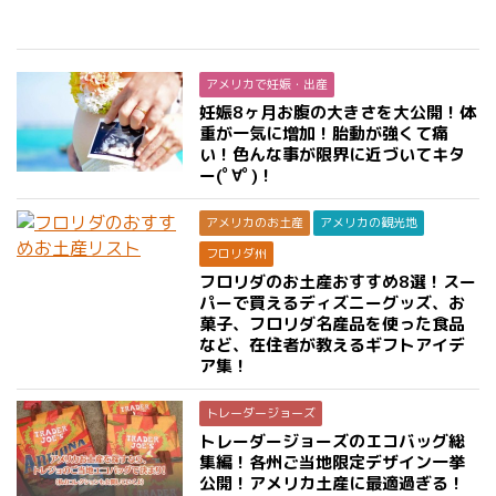
アメリカで妊娠・出産
妊娠8ヶ月お腹の大きさを大公開！体
重が一気に増加！胎動が強くて痛
い！色んな事が限界に近づいてキタ
ー(ﾟ∀ﾟ)！
アメリカのお土産
アメリカの観光地
フロリダ州
フロリダのお土産おすすめ8選！スー
パーで買えるディズニーグッズ、お
菓子、フロリダ名産品を使った食品
など、在住者が教えるギフトアイデ
ア集！
トレーダージョーズ
トレーダージョーズのエコバッグ総
集編！各州ご当地限定デザイン一挙
公開！アメリカ土産に最適過ぎる！