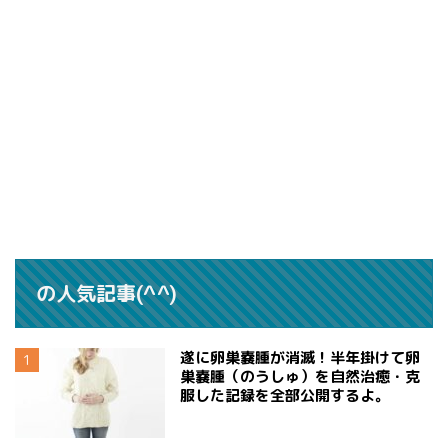
の人気記事(^^)
遂に卵巣嚢腫が消滅！半年掛けて卵
巣嚢腫（のうしゅ）を自然治癒・克
服した記録を全部公開するよ。