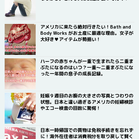
アメリカに来たら絶対行きたい！Bath and
Body Works がお土産に最適な理由。女子が
大好き♥アイテムが勢揃い！
ハーフの赤ちゃんが一重で生まれたら二重ま
ぶたになるのはいつ？一重〜二重まぶたにな
った一年間の息子の成長記録。
妊娠９週目のお腹の大きさの写真とつわりの
状態。日本と違い過ぎるアメリカの妊婦検診
やエコー検査の回数に驚愕！
日本一時帰国での買物は免税手続きを忘れず
に！海外在住者は消費税分を取り戻して賢く