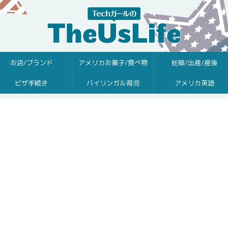
お店/ブランド
アメリカお菓子/食べ物
妊娠/出産/産後
ビザ手続き
バイリンガル育児
アメリカ英語