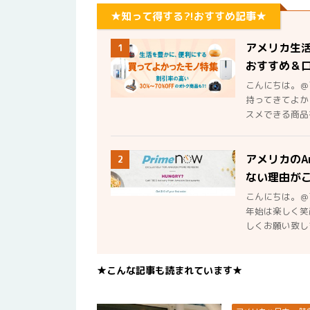
★知って得する?!おすすめ記事★
アメリカ生
1
おすすめ＆
こんにちは。＠
持ってきてよか
スメできる商品を
アメリカのA
2
ない理由が
こんにちは。＠
年始は楽しく笑
しくお願い致しま
★こんな記事も読まれています★