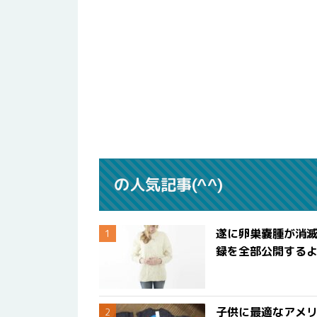
の人気記事(^^)
遂に卵巣嚢腫が消
録を全部公開する
子供に最適なアメリ