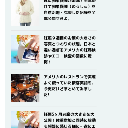
遂に卵巣嚢腫が消滅！半年掛
けて卵巣嚢腫（のうしゅ）を
自然治癒・克服した記録を全
部公開するよ。
妊娠９週目のお腹の大きさの
写真とつわりの状態。日本と
違い過ぎるアメリカの妊婦検
診やエコー検査の回数に驚
愕！
アメリカのレストランで実際
よく使っていた接客英語を、
今更だけどまとめてみまし
た!!
妊娠5ヶ月お腹の大きさを大
公開！体重増加と同時に胎動
も頻繁に感じる様に…遂にエ