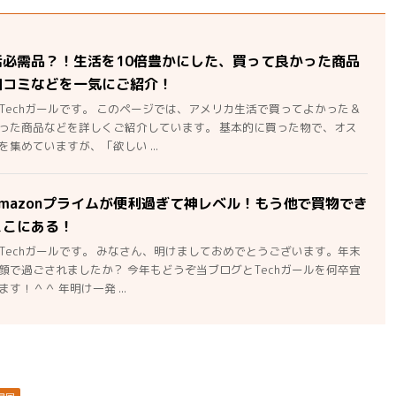
活必需品？！生活を10倍豊かにした、買って良かった商品
口コミなどを一気にご紹介！
Techガールです。 このページでは、アメリカ生活で買ってよかった＆
った商品などを詳しくご紹介しています。 基本的に買った物で、オス
集めていますが、「欲しい ...
mazonプライムが便利過ぎて神レベル！もう他で買物でき
ここにある！
Techガールです。 みなさん、明けましておめでとうございます。年末
顔で過ごされましたか？ 今年もどうぞ当ブログとTechガールを何卒宜
す！＾＾ 年明け一発 ...