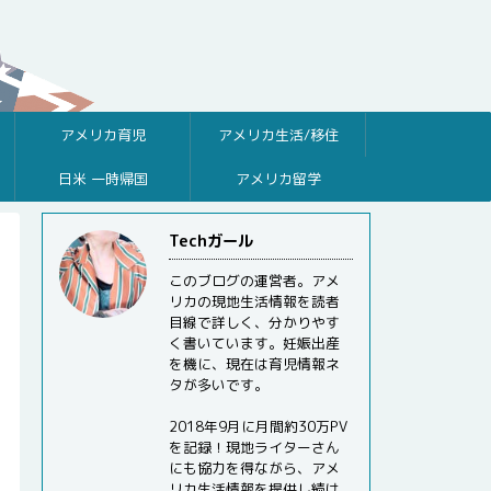
アメリカ育児
アメリカ生活/移住
日米 一時帰国
アメリカ留学
Techガール
このブログの運営者。アメ
リカの現地生活情報を読者
目線で詳しく、分かりやす
く書いています。妊娠出産
を機に、現在は育児情報ネ
タが多いです。
2018年9月に月間約30万PV
を記録！現地ライターさん
にも協力を得ながら、アメ
リカ生活情報を提供し続け