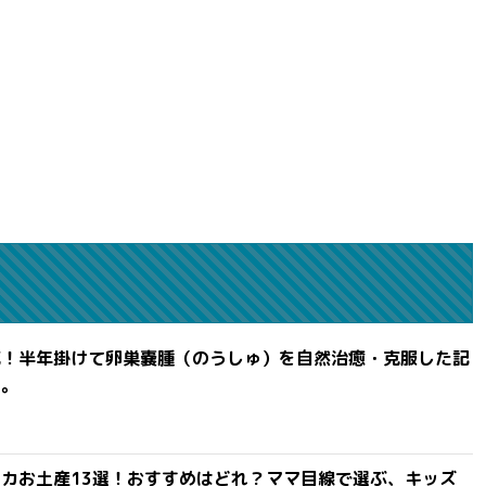
滅！半年掛けて卵巣嚢腫（のうしゅ）を自然治癒・克服した記
よ。
カお土産13選！おすすめはどれ？ママ目線で選ぶ、キッズ