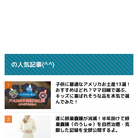
の人気記事(^^)
子供に最適なアメリカお土産13選！
おすすめはどれ？ママ目線で選ぶ、
キッズに喜ばれそうな品を本気で選
んでみた！
遂に卵巣嚢腫が消滅！半年掛けて卵
巣嚢腫（のうしゅ）を自然治癒・克
服した記録を全部公開するよ。