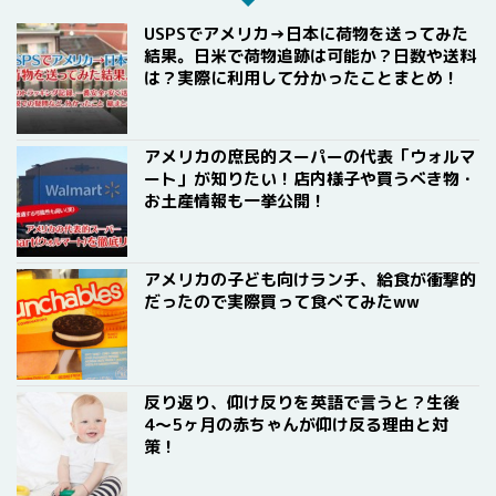
USPSでアメリカ→日本に荷物を送ってみた
結果。日米で荷物追跡は可能か？日数や送料
は？実際に利用して分かったことまとめ！
アメリカの庶民的スーパーの代表「ウォルマ
ート」が知りたい！店内様子や買うべき物・
お土産情報も一挙公開！
アメリカの子ども向けランチ、給食が衝撃的
だったので実際買って食べてみたww
反り返り、仰け反りを英語で言うと？生後
4〜5ヶ月の赤ちゃんが仰け反る理由と対
策！