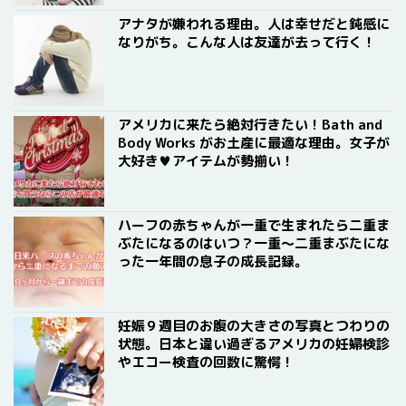
アナタが嫌われる理由。人は幸せだと鈍感に
なりがち。こんな人は友達が去って行く！
アメリカに来たら絶対行きたい！Bath and
Body Works がお土産に最適な理由。女子が
大好き♥アイテムが勢揃い！
ハーフの赤ちゃんが一重で生まれたら二重ま
ぶたになるのはいつ？一重〜二重まぶたにな
った一年間の息子の成長記録。
妊娠９週目のお腹の大きさの写真とつわりの
状態。日本と違い過ぎるアメリカの妊婦検診
やエコー検査の回数に驚愕！