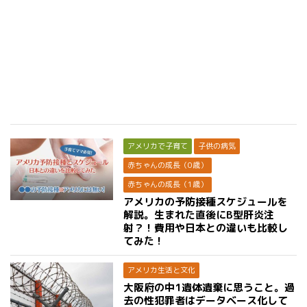
アメリカで子育て
子供の病気
赤ちゃんの成長（0歳）
赤ちゃんの成長（1歳）
アメリカの予防接種スケジュールを
解説。生まれた直後にB型肝炎注
射？！費用や日本との違いも比較し
てみた！
アメリカ生活と文化
大阪府の中1遺体遺棄に思うこと。過
去の性犯罪者はデータベース化して