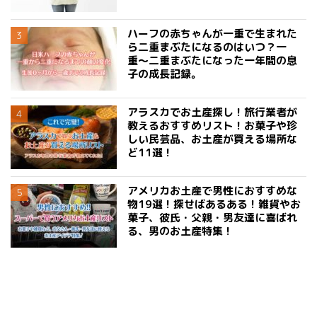
ハーフの赤ちゃんが一重で生まれた
ら二重まぶたになるのはいつ？一
重〜二重まぶたになった一年間の息
子の成長記録。
アラスカでお土産探し！旅行業者が
教えるおすすめリスト！お菓子や珍
しい民芸品、お土産が買える場所な
ど11選！
アメリカお土産で男性におすすめな
物19選！探せばあるある！雑貨やお
菓子、彼氏・父親・男友達に喜ばれ
る、男のお土産特集！