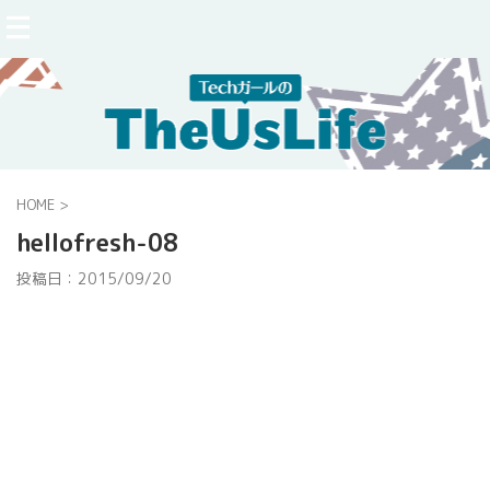
HOME
>
hellofresh-08
投稿日：
2015/09/20