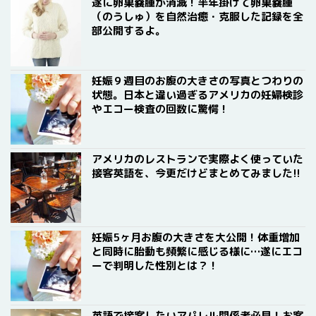
遂に卵巣嚢腫が消滅！半年掛けて卵巣嚢腫
（のうしゅ）を自然治癒・克服した記録を全
部公開するよ。
妊娠９週目のお腹の大きさの写真とつわりの
状態。日本と違い過ぎるアメリカの妊婦検診
やエコー検査の回数に驚愕！
アメリカのレストランで実際よく使っていた
接客英語を、今更だけどまとめてみました!!
妊娠5ヶ月お腹の大きさを大公開！体重増加
と同時に胎動も頻繁に感じる様に…遂にエコ
ーで判明した性別とは？！
英語で接客したいアパレル関係者必見！お客