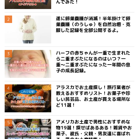
んでみた！
遂に卵巣嚢腫が消滅！半年掛けて卵
巣嚢腫（のうしゅ）を自然治癒・克
服した記録を全部公開するよ。
ハーフの赤ちゃんが一重で生まれた
ら二重まぶたになるのはいつ？一
重〜二重まぶたになった一年間の息
子の成長記録。
アラスカでお土産探し！旅行業者が
教えるおすすめリスト！お菓子や珍
しい民芸品、お土産が買える場所な
ど11選！
アメリカお土産で男性におすすめな
物19選！探せばあるある！雑貨やお
菓子、彼氏・父親・男友達に喜ばれ