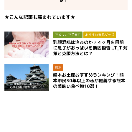
★こんな記事も読まれています★
アメリカで子育て
おすすめ育児グッズ
乳頭混乱は治るのか？４ヶ月を目前
に息子がおっぱいを断固拒否...T_T 対
策と克服方法とは？
熊本
熊本お土産おすすめランキング！熊
本市民30年以上の私が推薦する熊本
の美味い食べ物10選！