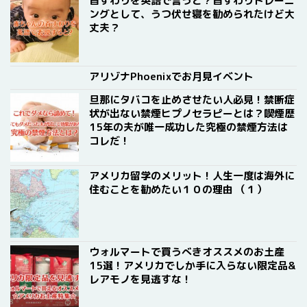
首すわりを英語で言うと？首すわりトレーニ
ングとして、うつ伏せ寝を勧められたけど大
丈夫？
アリゾナPhoenixでお月見イベント
旦那にタバコを止めさせたい人必見！禁断症
状が出ない禁煙ヒプノセラピーとは？喫煙歴
15年の夫が唯一成功した究極の禁煙方法は
コレだ！
アメリカ留学のメリット！人生一度は海外に
住むことを勧めたい１０の理由 （１）
ウォルマートで買うべきオススメのお土産
15選！アメリカでしか手に入らない限定品&
レアモノを見逃すな！