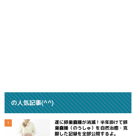
の人気記事(^^)
遂に卵巣嚢腫が消滅！半年掛けて卵
巣嚢腫（のうしゅ）を自然治癒・克
服した記録を全部公開するよ。