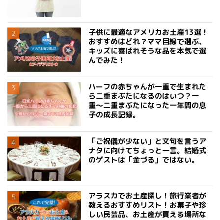
子供に最適なアメリカお土産13選！
おすすめはどれ？ママ目線で選ぶ、
キッズに喜ばれそうな品を本気で選
んでみた！
ハーフの赤ちゃんが一重で生まれた
ら二重まぶたになるのはいつ？一
重〜二重まぶたになった一年間の息
子の成長記録。
「ご祝儀が少ない」と文句を言うア
ナタに向けてちょっと一言。結婚式
のゲストは「金づる」ではない。
アラスカでお土産探し！旅行業者が
教えるおすすめリスト！お菓子や珍
しい民芸品、お土産が買える場所な