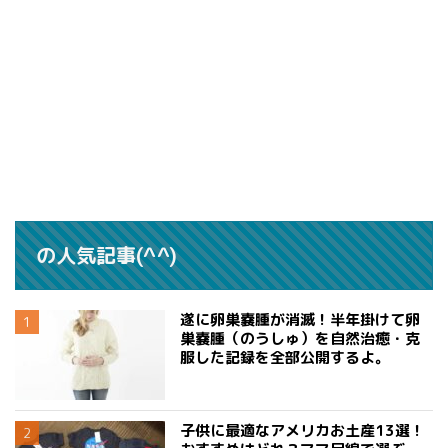
の人気記事(^^)
遂に卵巣嚢腫が消滅！半年掛けて卵
巣嚢腫（のうしゅ）を自然治癒・克
服した記録を全部公開するよ。
子供に最適なアメリカお土産13選！