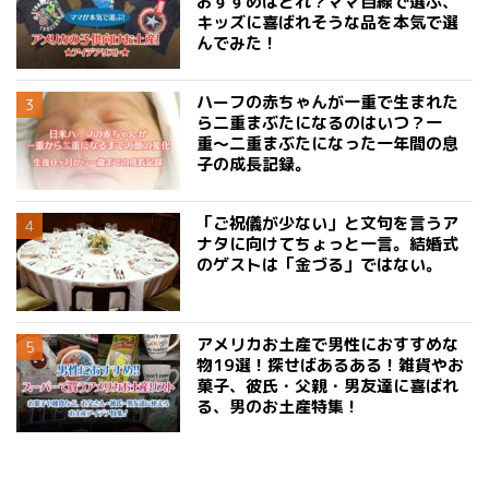
おすすめはどれ？ママ目線で選ぶ、
キッズに喜ばれそうな品を本気で選
んでみた！
ハーフの赤ちゃんが一重で生まれた
ら二重まぶたになるのはいつ？一
重〜二重まぶたになった一年間の息
子の成長記録。
「ご祝儀が少ない」と文句を言うア
ナタに向けてちょっと一言。結婚式
のゲストは「金づる」ではない。
アメリカお土産で男性におすすめな
物19選！探せばあるある！雑貨やお
菓子、彼氏・父親・男友達に喜ばれ
る、男のお土産特集！