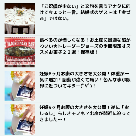
「ご祝儀が少ない」と文句を言うアナタに向
けてちょっと一言。結婚式のゲストは「金づ
る」ではない。
食べるのが惜しくなる！お土産に最適な超か
わいい★トレーダージョーズの季節限定オス
スメお菓子２２選！保存版！
妊娠8ヶ月お腹の大きさを大公開！体重が一
気に増加！胎動が強くて痛い！色んな事が限
界に近づいてキター(ﾟ∀ﾟ)！
妊娠9ヶ月お腹の大きさを大公開！遂に「お
しるし」らしきモノも？出産が間近に迫って
きました〜！