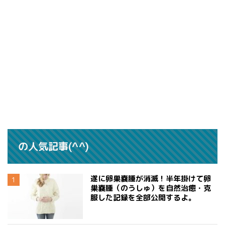
の人気記事(^^)
遂に卵巣嚢腫が消滅！半年掛けて卵
巣嚢腫（のうしゅ）を自然治癒・克
服した記録を全部公開するよ。