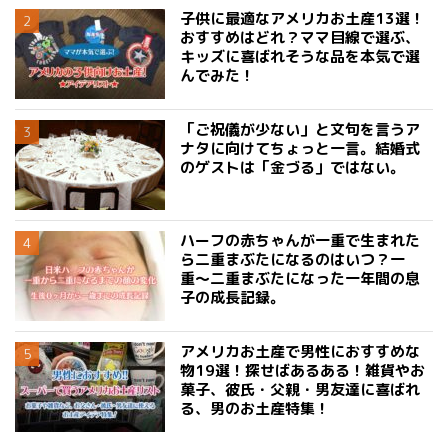
子供に最適なアメリカお土産13選！
おすすめはどれ？ママ目線で選ぶ、
キッズに喜ばれそうな品を本気で選
んでみた！
「ご祝儀が少ない」と文句を言うア
ナタに向けてちょっと一言。結婚式
のゲストは「金づる」ではない。
ハーフの赤ちゃんが一重で生まれた
ら二重まぶたになるのはいつ？一
重〜二重まぶたになった一年間の息
子の成長記録。
アメリカお土産で男性におすすめな
物19選！探せばあるある！雑貨やお
菓子、彼氏・父親・男友達に喜ばれ
る、男のお土産特集！