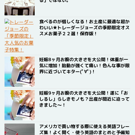
る」ではない。
食べるのが惜しくなる！お土産に最適な超か
わいい★トレーダージョーズの季節限定オス
スメお菓子２２選！保存版！
妊娠8ヶ月お腹の大きさを大公開！体重が一
気に増加！胎動が強くて痛い！色んな事が限
界に近づいてキター(ﾟ∀ﾟ)！
妊娠9ヶ月お腹の大きさを大公開！遂に「お
しるし」らしきモノも？出産が間近に迫って
きました〜！
アメリカで買い物する際に使える英語フレー
ズ集！よく聞く・使う英語のまとめと予備知