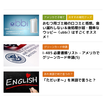
アメリカで子育て
おすすめ育児グッズ
おむつ用ゴミ箱の口コミと感想。臭
い漏れしない＆後処理が超・簡単な
ウッビー（ubbi）はすごくオスス
メ！
グリーンカード申請
I-485 必要書類リスト - アメリカで
グリーンカード申請(5)
あれ英語で何で言うの？
「ただいま〜」を英語で言うと？