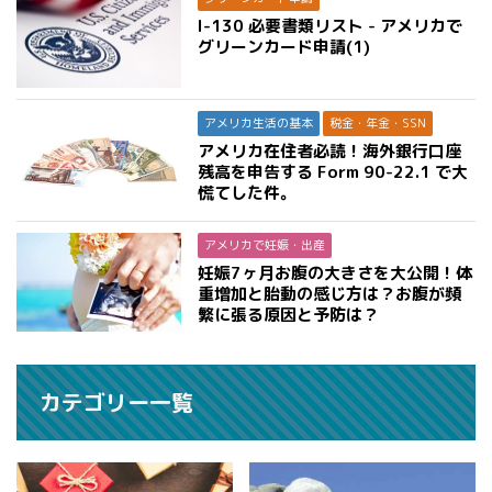
I-130 必要書類リスト - アメリカで
グリーンカード申請(1)
アメリカ生活の基本
税金・年金・SSN
アメリカ在住者必読！海外銀行口座
残高を申告する Form 90-22.1 で大
慌てした件。
アメリカで妊娠・出産
妊娠7ヶ月お腹の大きさを大公開！体
重増加と胎動の感じ方は？お腹が頻
繁に張る原因と予防は？
カテゴリー一覧