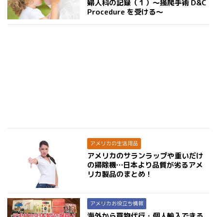
婦人科の記録（１）〜掻爬手術 D&C
Procedure を受ける〜
アメリカの生活用品
アメリカのサランラップや重いだけ
の掃除機…日本より品質が劣るアメ
リカ製品のまとめ！
アメリカお役立ち情報
海外から買物代行・個人輸入できる