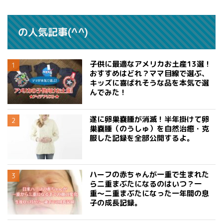
の人気記事(^^)
子供に最適なアメリカお土産13選！
おすすめはどれ？ママ目線で選ぶ、
キッズに喜ばれそうな品を本気で選
んでみた！
遂に卵巣嚢腫が消滅！半年掛けて卵
巣嚢腫（のうしゅ）を自然治癒・克
服した記録を全部公開するよ。
ハーフの赤ちゃんが一重で生まれた
ら二重まぶたになるのはいつ？一
重〜二重まぶたになった一年間の息
子の成長記録。