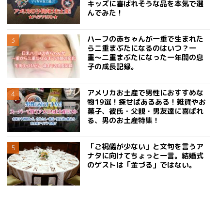
キッズに喜ばれそうな品を本気で選
んでみた！
ハーフの赤ちゃんが一重で生まれた
ら二重まぶたになるのはいつ？一
重〜二重まぶたになった一年間の息
子の成長記録。
アメリカお土産で男性におすすめな
物19選！探せばあるある！雑貨やお
菓子、彼氏・父親・男友達に喜ばれ
る、男のお土産特集！
「ご祝儀が少ない」と文句を言うア
ナタに向けてちょっと一言。結婚式
のゲストは「金づる」ではない。