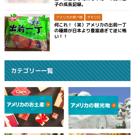
子の成長記録。
アメリカの食べ物
オモシロ
何これ！（笑）アメリカの出前一丁
の種類が日本より豊富過ぎて逆に怖
い！！
カテゴリー一覧