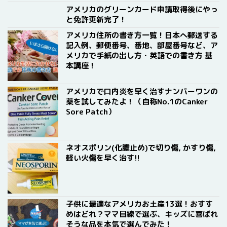
アメリカのグリーンカード申請取得後にやっ
と免許更新完了！
アメリカ住所の書き方一覧！日本へ郵送する
記入例、郵便番号、番地、部屋番号など、ア
メリカで手紙の出し方・英語での書き方 基
本講座！
アメリカで口内炎を早く治すナンバーワンの
薬を試してみたよ！（自称No.1のCanker
Sore Patch）
ネオスポリン(化膿止め)で切り傷, かすり傷,
軽い火傷を早く治す!!
子供に最適なアメリカお土産13選！おすす
めはどれ？ママ目線で選ぶ、キッズに喜ばれ
そうな品を本気で選んでみた！