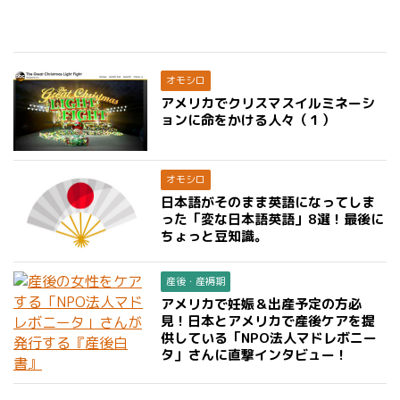
オモシロ
アメリカでクリスマスイルミネーシ
ョンに命をかける人々（１）
オモシロ
日本語がそのまま英語になってしま
った「変な日本語英語」8選！最後に
ちょっと豆知識。
産後・産褥期
アメリカで妊娠＆出産予定の方必
見！日本とアメリカで産後ケアを提
供している「NPO法人マドレボニー
タ」さんに直撃インタビュー！