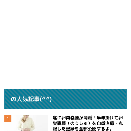
の人気記事(^^)
遂に卵巣嚢腫が消滅！半年掛けて卵
巣嚢腫（のうしゅ）を自然治癒・克
服した記録を全部公開するよ。