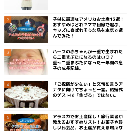
子供に最適なアメリカお土産13選！
おすすめはどれ？ママ目線で選ぶ、
キッズに喜ばれそうな品を本気で選
んでみた！
ハーフの赤ちゃんが一重で生まれた
ら二重まぶたになるのはいつ？一
重〜二重まぶたになった一年間の息
子の成長記録。
「ご祝儀が少ない」と文句を言うア
ナタに向けてちょっと一言。結婚式
のゲストは「金づる」ではない。
アラスカでお土産探し！旅行業者が
教えるおすすめリスト！お菓子や珍
しい民芸品、お土産が買える場所な