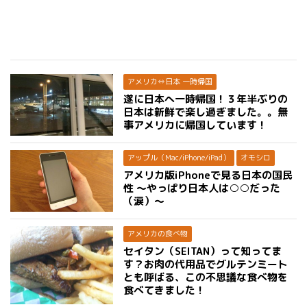
アメリカ⇔日本 一時帰国
遂に日本へ一時帰国！３年半ぶりの
日本は新鮮で楽し過ぎました。。無
事アメリカに帰国しています！
アップル（Mac/iPhone/iPad）
オモシロ
アメリカ版iPhoneで見る日本の国民
性 〜やっぱり日本人は○○だった
（涙）〜
アメリカの食べ物
セイタン（SEITAN）って知ってま
す？お肉の代用品でグルテンミート
とも呼ばる、この不思議な食べ物を
食べてきました！