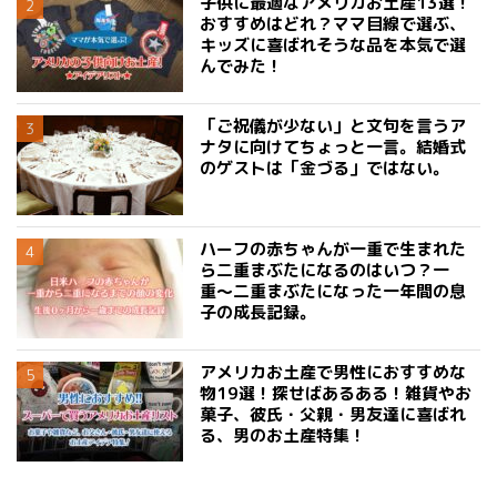
子供に最適なアメリカお土産13選！
おすすめはどれ？ママ目線で選ぶ、
キッズに喜ばれそうな品を本気で選
んでみた！
「ご祝儀が少ない」と文句を言うア
ナタに向けてちょっと一言。結婚式
のゲストは「金づる」ではない。
ハーフの赤ちゃんが一重で生まれた
ら二重まぶたになるのはいつ？一
重〜二重まぶたになった一年間の息
子の成長記録。
アメリカお土産で男性におすすめな
物19選！探せばあるある！雑貨やお
菓子、彼氏・父親・男友達に喜ばれ
る、男のお土産特集！