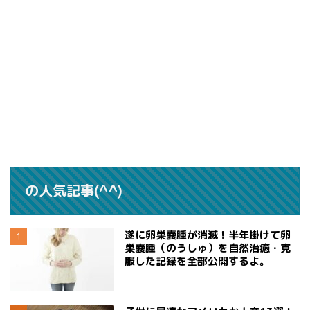
の人気記事(^^)
遂に卵巣嚢腫が消滅！半年掛けて卵
巣嚢腫（のうしゅ）を自然治癒・克
服した記録を全部公開するよ。