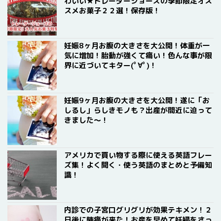
わいい★トレーダージョーズの季節限定オス
スメお菓子２２選！保存版！
妊娠8ヶ月お腹の大きさを大公開！体重が一
気に増加！胎動が強くて痛い！色んな事が限
界に近づいてキター(ﾟ∀ﾟ)！
妊娠9ヶ月お腹の大きさを大公開！遂に「お
しるし」らしきモノも？出産が間近に迫って
きました〜！
アメリカで買い物する際に使える英語フレー
ズ集！よく聞く・使う英語のまとめと予備知
識！
内診での子宮口グリグリが効果テキメン！２
日後に陣痛が来た！お産を早めて妊婦をさっ