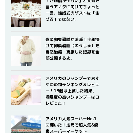
「ご祝儀が少ない」と文句を
言うアナタに向けてちょっと
一言。結婚式のゲストは「金
づる」ではない。
遂に卵巣嚢腫が消滅！半年掛
けて卵巣嚢腫（のうしゅ）を
自然治癒・克服した記録を全
部公開するよ。
アメリカのシャンプーでおす
すめの物ランキング＆レビュ
ー！18個以上試した結果、
満足度の高いシャンプーはコ
レだった！
アメリカ人気スーパーNo.1
に輝いた！地元で超人気&優
良スーパーマーケット