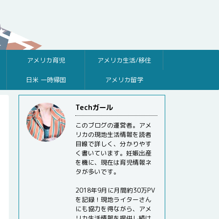
アメリカ育児
アメリカ生活/移住
日米 一時帰国
アメリカ留学
Techガール
このブログの運営者。アメ
リカの現地生活情報を読者
目線で詳しく、分かりやす
く書いています。妊娠出産
を機に、現在は育児情報ネ
タが多いです。
2018年9月に月間約30万PV
を記録！現地ライターさん
にも協力を得ながら、アメ
リカ生活情報を提供し続け