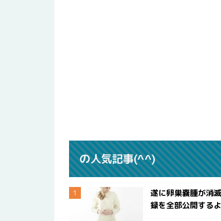
の人気記事(^^)
遂に卵巣嚢腫が消
録を全部公開する