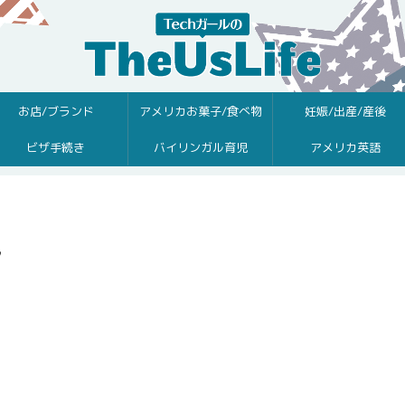
お店/ブランド
アメリカお菓子/食べ物
妊娠/出産/産後
ビザ手続き
バイリンガル育児
アメリカ英語
7