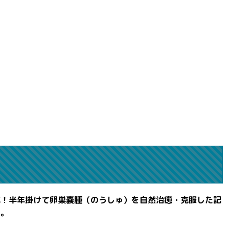
滅！半年掛けて卵巣嚢腫（のうしゅ）を自然治癒・克服した記
よ。