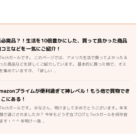
活必需品？！生活を10倍豊かにした、買って良かった商品
口コミなどを一気にご紹介！
Techガールです。 このページでは、アメリカ生活で買ってよかった＆
った商品などを詳しくご紹介しています。 基本的に買った物で、オス
集めていますが、「欲しい ...
mazonプライムが便利過ぎて神レベル！もう他で買物でき
ここにある！
Techガールです。 みなさん、明けましておめでとうございます。年末
顔で過ごされましたか？ 今年もどうぞ当ブログとTechガールを何卒宜
す！＾＾ 年明け一発 ...