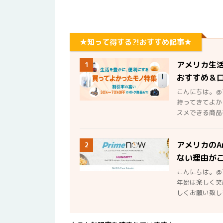
★知って得する?!おすすめ記事★
アメリカ生
1
おすすめ＆
こんにちは。＠
持ってきてよか
スメできる商品を
アメリカのA
2
ない理由が
こんにちは。＠
年始は楽しく笑
しくお願い致しま